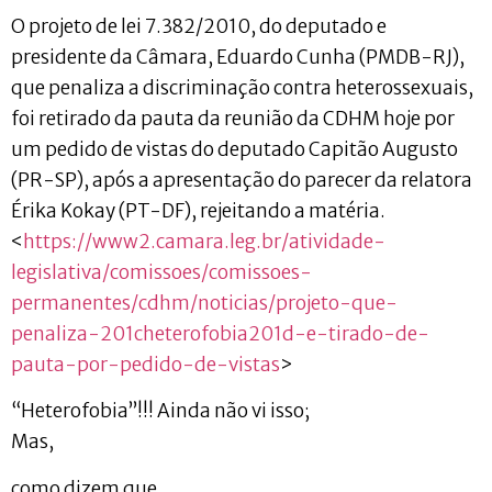
O projeto de lei 7.382/2010, do deputado e
presidente da Câmara, Eduardo Cunha (PMDB-RJ),
que penaliza a discriminação contra heterossexuais,
foi retirado da pauta da reunião da CDHM hoje por
um pedido de vistas do deputado Capitão Augusto
(PR-SP), após a apresentação do parecer da relatora
Érika Kokay (PT-DF), rejeitando a matéria.
<
https://www2.camara.leg.br/atividade-
legislativa/comissoes/comissoes-
permanentes/cdhm/noticias/projeto-que-
penaliza-201cheterofobia201d-e-tirado-de-
pauta-por-pedido-de-vistas
>
“Heterofobia”!!! Ainda não vi isso;
Mas,
como dizem que