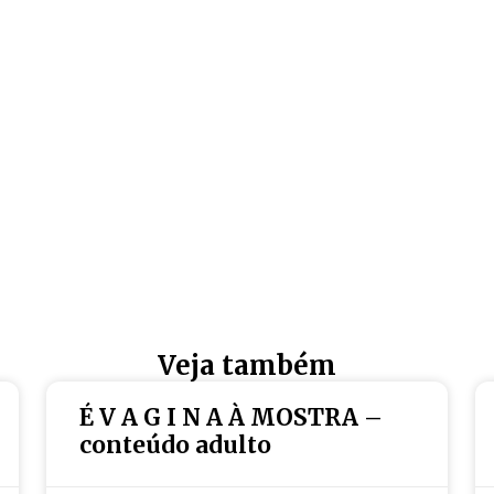
Veja também
É V A G I N A À MOSTRA –
conteúdo adulto