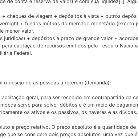
dade de conta e reserva de valor) e com sua liquidez[1]. A
 + cheques de viagem + depósitos à vista + outros depósit
 overnight + fundos mútuos do mercado monetário (exceto 
e menor valor.
jurídicas) + depósitos a prazo de grande valor + acordo
s para captação de recursos emitidos pelo Tesouro Naciona
ária Federal.
m o desejo de as pessoas a reterem (demanda):
e aceitação geral, para ser recebido em contrapartida da
e a moeda serve para solver débitos e é um meio de pagamen
icamente os ativos e os passivos, os haveres e as dívidas.
oluto e preço relativo. O preço absoluto é a quantidade 
xige que se considere dois preços absolutos, uma vez que 