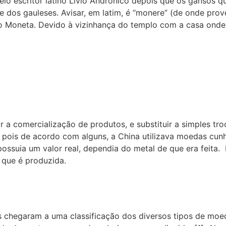
lo escritor latino Livio Andronico depois que os gansos q
dos gauleses. Avisar, em latim, é “monere” (de onde prov
o Moneta. Devido à vizinhança do templo com a casa onde 
a comercialização de produtos, e substituir a simples tro
, pois de acordo com alguns, a China utilizava moedas cunh
 possuia um valor real, dependia do metal de que era feit
 que é produzida.
stas chegaram a uma classificação dos diversos tipos de m