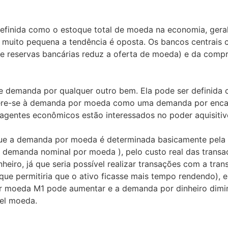
efinida como o estoque total de moeda na economia, geral
for muito pequena a tendência é oposta. Os bancos centrais
de reservas bancárias reduz a oferta de moeda) e da compr
de demanda por qualquer outro bem. Ela pode ser definida
fere-se à demanda por moeda como uma demanda por encaix
os agentes econômicos estão interessados no poder aquisit
 a demanda por moeda é determinada basicamente pela tax
a demanda nominal por moeda ), pelo custo real das transa
inheiro, já que seria possível realizar transações com a 
ue permitiria que o ativo ficasse mais tempo rendendo), 
 moeda M1 pode aumentar e a demanda por dinheiro diminu
pel moeda.