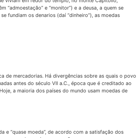
ue viviam em redor do templo, no monte Capitolio,
êm “admoestação” e “monitor”) e a deusa, a quem se
se fundiam os denarios (daí “dinheiro”), as moedas
ca de mercadorias. Há divergências sobre as quais o povo
adas antes do século VII a.C., época que é creditado ao
a. Hoje, a maioria dos países do mundo usam moedas de
oeda e “quase moeda”, de acordo com a satisfação dos