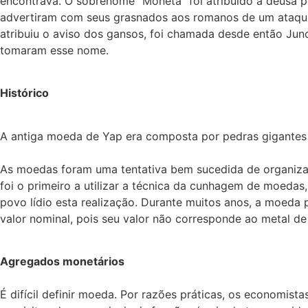
encontrava. O sobrenome “Moneta” foi atribuído à deusa pe
advertiram com seus grasnados aos romanos de um ataque 
atribuiu o aviso dos gansos, foi chamada desde então Jun
tomaram esse nome.
Histórico
A antiga moeda de Yap era composta por pedras gigantes
As moedas foram uma tentativa bem sucedida de organizar 
foi o primeiro a utilizar a técnica da cunhagem de moedas
povo lídio esta realização. Durante muitos anos, a moeda
valor nominal, pois seu valor não corresponde ao metal de
Agregados monetários
É difícil definir moeda. Por razões práticas, os economi