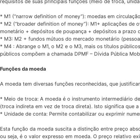
requisitos de suas principais funções (meio de troca, uni
* M1 (“narrow definition of money”): moedas em circulação
* M2 (“broader definition of money”): M1+ aplicações de
monetário + depósitos de poupança + depósitos a prazo d
* M3: M2 + fundos mútuos do mercado monetário (pessoas 
* M4 : Abrange o M1, o M2 e o M3, mais os títulos público
públicos compõem a chamada DPMF – Dívida Pública Mobili
Funções da moeda
A moeda tem diversas funções reconhecidas, que justifica
* Meio de troca: A moeda é o instrumento intermediário d
(troca indireta em vez de troca direta). Isto significa qu
* Unidade de conta: Permite contabilizar ou exprimir numer
Esta função da moeda suscita a distinção entre preço abs
ou seja, é o valor expresso em moeda. O preço relativo e