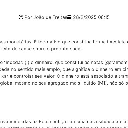
Por João de Freitas
28/2/2025 08:15
s monetárias. É todo ativo que constitua forma imediata d
ireito de saque sobre o produto social.
“moeda”: (i) o dinheiro, que constitui as notas (geralmente
 moeda no sentido mais amplo, que significa o dinheiro em c
xar e controlar seu valor. O dinheiro está associado a tra
ngloba, mesmo no seu agregado mais líquido (M1), não só 
havam moedas na Roma antiga: em uma casa situada ao l