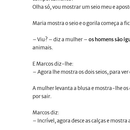
Olha só, vou mostrar um seio meu e apos
Maria mostra o seio e o gorila começa a fic
– Viu? – diz a mulher –
os homens são igu
animais.
E Marcos diz-lhe:
– Agora lhe mostra os dois seios, para ver
A mulher levanta a blusa e mostra-lhe os d
por sair.
Marcos diz:
– Incrível, agora desce as calças e mostra 