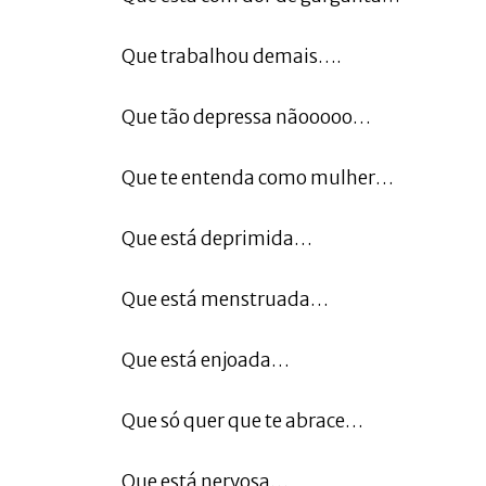
Que trabalhou demais….
Que tão depressa nãooooo…
Que te entenda como mulher…
Que está deprimida…
Que está menstruada…
Que está enjoada…
Que só quer que te abrace…
Que está nervosa…