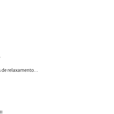
…
ns de relaxamento…
!!