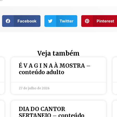
Facebook
Twitter
Pinterest
Veja também
É V A G I N A À MOSTRA –
conteúdo adulto
27 de julho de 2026
DIA DO CANTOR
SERTANEJO – conteúdo