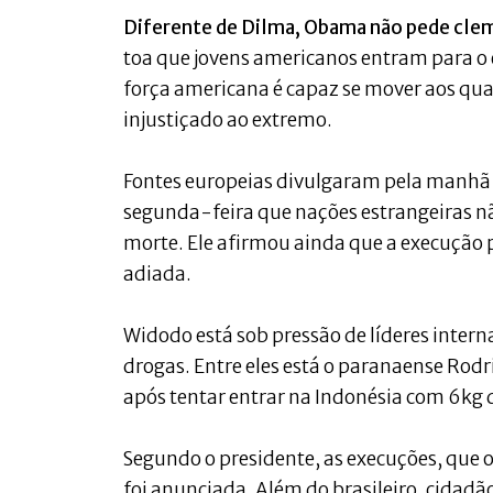
Diferente de Dilma, Obama não pede clemê
toa que jovens americanos entram para o 
força americana é capaz se mover aos qu
injustiçado ao extremo.
Fontes europeias divulgaram pela manhã q
segunda-feira que nações estrangeiras não
morte. Ele afirmou ainda que a execução p
adiada.
Widodo está sob pressão de líderes intern
drogas. Entre eles está o paranaense Rodr
após tentar entrar na Indonésia com 6kg 
Segundo o presidente, as execuções, que
foi anunciada. Além do brasileiro, cidadã