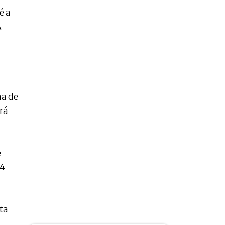
é a
A
a
na de
rá
e
04
ta