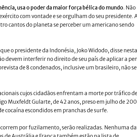
ncia, usa o poder da maior força bélica do mundo
. Não 
exército com vontade e se orgulham do seu presidente. 
atro cantos do planeta se perceber um americano sendo
ue o presidente da Indonésia, Joko Widodo, disse nest
 devem interferir no direito de seu país de aplicar a pe
revista de 8 condenados, inclusive um brasileiro, não se
acionais cujos cidadãos enfrentam a morte por tráfico d
igo Muxfeldt Gularte, de 42 anos, preso em julho de 20
de cocaína escondidos em pranchas de surfe.
 ocorrem por fuzilamento, serão realizadas. Nenhuma da
os de Austrália e França também estão na lista de