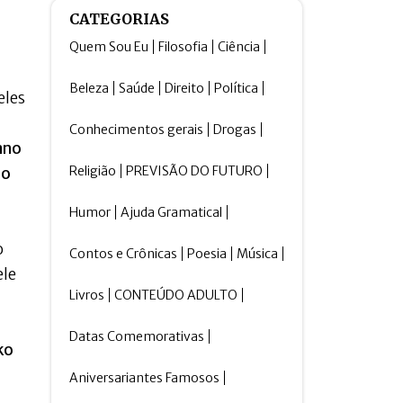
CATEGORIAS
Quem Sou Eu
Filosofia
Ciência
Beleza
Saúde
Direito
Política
eles
Conhecimentos gerais
Drogas
ano
Religião
PREVISÃO DO FUTURO
ão
Humor
Ajuda Gramatical
o
Contos e Crônicas
Poesia
Música
ele
Livros
CONTEÚDO ADULTO
Datas Comemorativas
ko
Aniversariantes Famosos