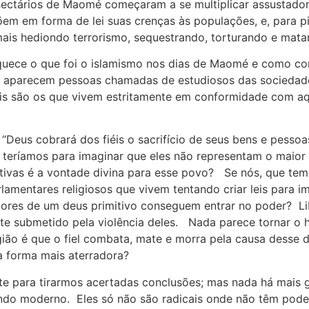
s sectários de Maomé começaram a se multiplicar assustador
põem em forma de lei suas crenças às populações, e, para 
o mais hediondo terrorismo, sequestrando, torturando e m
squece o que foi o islamismo nos dias de Maomé e como co
 e aparecem pessoas chamadas de estudiosos das sociedad
s são os que vivem estritamente em conformidade com aque
: “Deus cobrará dos fiéis o sacrifício de seus bens e pess
e teríamos para imaginar que eles não representam o maio
tivas é a vontade divina para esse povo? Se nós, que temo
amentares religiosos que vivem tentando criar leis para im
ores de um deus primitivo conseguem entrar no poder? Li
nte submetido pela violência deles. Nada parece tornar o
gião é que o fiel combata, mate e morra pela causa desse
a forma mais aterradora?
te para tirarmos acertadas conclusões; mas nada há mais ga
undo moderno. Eles só não são radicais onde não têm pod