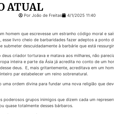
O ATUAL
Por João de Freitas
4/1/2025 11:40
 um homem que escrevesse um estranho código moral e saí
sse livro cheio de barbaridades fazer adeptos a ponto de 
se submeter descuidadamente à barbárie que está ressurgi
eus criador torturava e matava aos milhares, não parecia 
a inteira e parte da Ásia já acredita no conto de um hom
o desse deus. E, mais gritantemente, acreditava em um ho
nteiro par estabelecer um reino sobrenatural.
o uma ordem divina para fundar uma nova religião que de
 os poderosos grupos inimigos que dizem cada um represen
tou quase totalmente desses bárbaros.