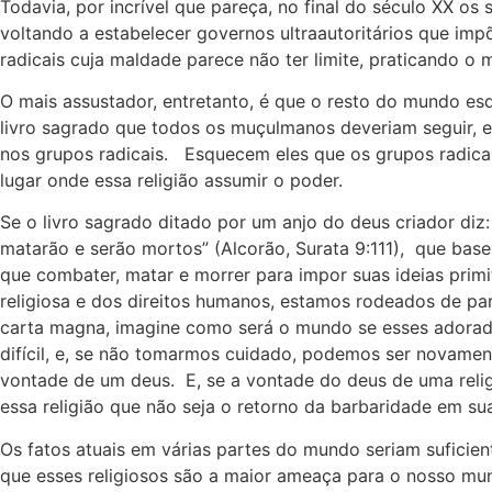
Todavia, por incrível que pareça, no final do século XX o
voltando a estabelecer governos ultraautoritários que im
radicais cuja maldade parece não ter limite, praticando 
O mais assustador, entretanto, é que o resto do mundo e
livro sagrado que todos os muçulmanos deveriam seguir,
nos grupos radicais. Esquecem eles que os grupos radicai
lugar onde essa religião assumir o poder.
Se o livro sagrado ditado por um anjo do deus criador diz
matarão e serão mortos” (Alcorão, Surata 9:111), que bas
que combater, matar e morrer para impor suas ideias primi
religiosa e dos direitos humanos, estamos rodeados de parl
carta magna, imagine como será o mundo se esses adorad
difícil, e, se não tomarmos cuidado, podemos ser novame
vontade de um deus. E, se a vontade do deus de uma reli
essa religião que não seja o retorno da barbaridade em su
Os fatos atuais em várias partes do mundo seriam suficien
que esses religiosos são a maior ameaça para o nosso m