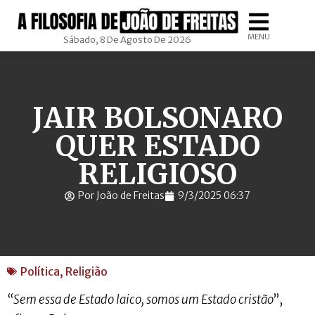
MENU
Sábado, 8 De Agosto De 2026
JAIR BOLSONARO
QUER ESTADO
RELIGIOSO
Por João de Freitas
9/3/2025 06:37
Política
,
Religião
“
Sem essa de Estado laico, somos um Estado cristão
”,