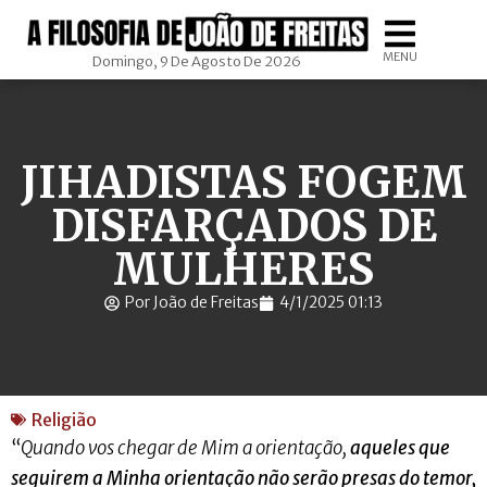
MENU
Domingo, 9 De Agosto De 2026
JIHADISTAS FOGEM
DISFARÇADOS DE
MULHERES
Por João de Freitas
4/1/2025 01:13
Religião
“
Quando vos chegar de Mim a orientação,
aqueles que
seguirem a Minha orientação não serão presas do temor,