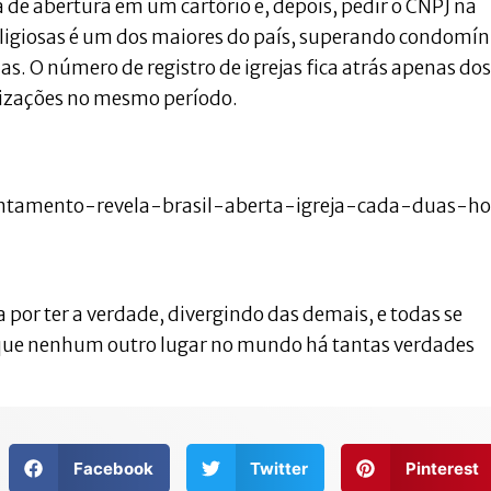
ta de abertura em um cartório e, depois, pedir o CNPJ na
religiosas é um dos maiores do país, superando condomín
ias. O número de registro de igrejas fica atrás apenas dos
izações no mesmo período.
vantamento-revela-brasil-aberta-igreja-cada-duas-h
ica por ter a verdade, divergindo das demais, e todas se
que nenhum outro lugar no mundo há tantas verdades
Facebook
Twitter
Pinterest