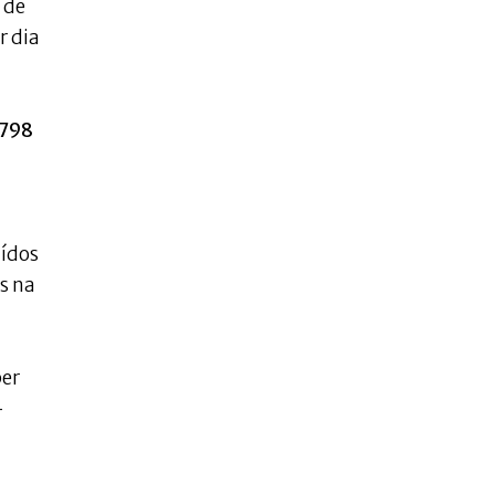
 de
r dia
.798
uídos
s na
ber
-