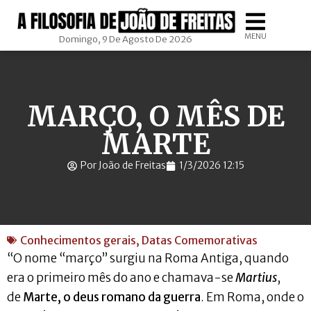
MENU
Domingo, 9 De Agosto De 2026
MARÇO, O MÊS DE
MARTE
Por João de Freitas
1/3/2026 12:15
Conhecimentos gerais
,
Datas Comemorativas
“O nome “março” surgiu na Roma Antiga, quando
era o primeiro mês do ano e chamava-se
Martius
,
de
Marte, o deus romano da guerra
. Em Roma, onde o