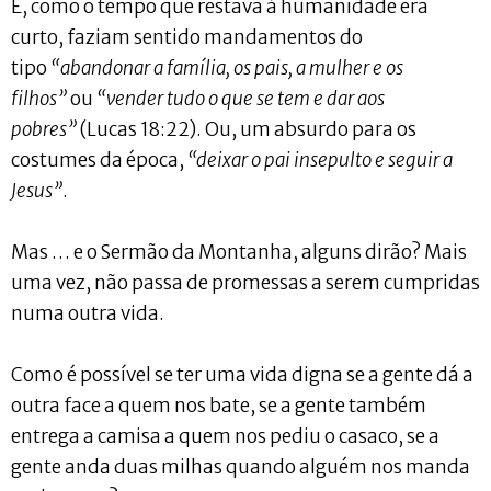
E, como o tempo que restava à humanidade era
curto, faziam sentido mandamentos do
tipo
“abandonar a família, os pais, a mulher e os
filhos”
ou
“vender tudo o que se tem e dar aos
pobres”
(Lucas 18:22). Ou, um absurdo para os
costumes da época,
“deixar o pai insepulto e seguir a
Jesus”
.
Mas … e o Sermão da Montanha, alguns dirão? Mais
uma vez, não passa de promessas a serem cumpridas
numa outra vida.
Como é possível se ter uma vida digna se a gente dá a
outra face a quem nos bate, se a gente também
entrega a camisa a quem nos pediu o casaco, se a
gente anda duas milhas quando alguém nos manda