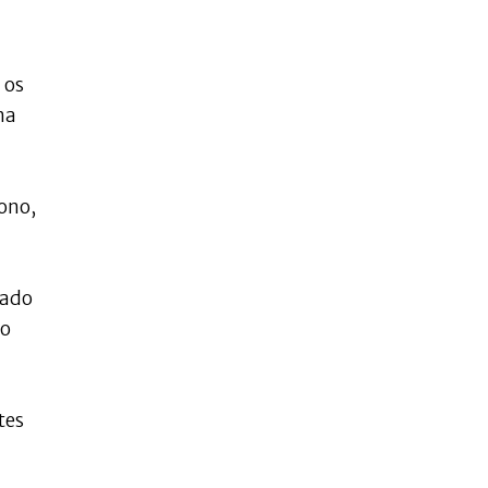
 os
ma
sono,
zado
mo
tes