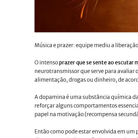
Música e prazer: equipe mediu a liberaçã
O intenso
prazer que se sente ao escutar 
neurotransmissor que serve para avaliar 
alimentação, drogas ou dinheiro, de aco
A dopamina é uma substância química da
reforçar alguns comportamentos essencia
papel na motivação (recompensa secundár
Então como pode estar envolvida em um pr