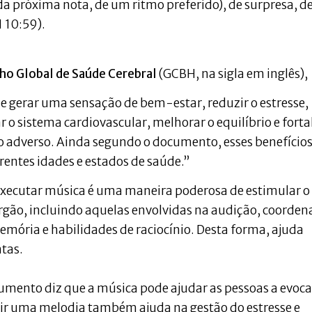
a próxima nota, de um ritmo preferido), de surpresa, d
 10:59).
ho Global de Saúde Cerebral
(GCBH, na sigla em inglês),
 gerar uma sensação de bem-estar, reduzir o estresse,
r o sistema cardiovascular, melhorar o equilíbrio e forta
 adverso. Ainda segundo o documento, esses benefício
entes idades e estados de saúde.”
executar música é uma maneira poderosa de estimular o
 órgão, incluindo aquelas envolvidas na audição, coorde
ória e habilidades de raciocínio. Desta forma, ajuda
ntas.
umento diz que a música pode ajudar as pessoas a evoca
vir uma melodia também ajuda na gestão do estresse e