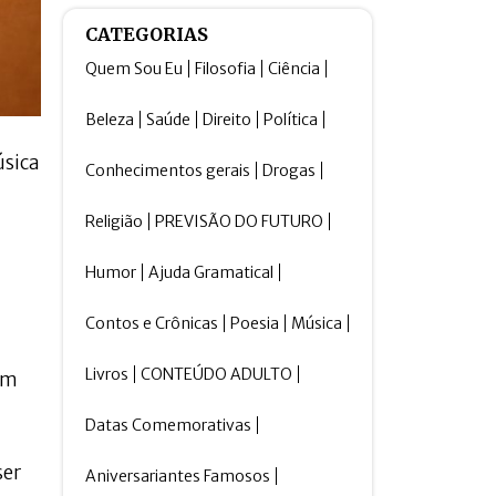
CATEGORIAS
Quem Sou Eu
Filosofia
Ciência
Beleza
Saúde
Direito
Política
úsica
Conhecimentos gerais
Drogas
Religião
PREVISÃO DO FUTURO
Humor
Ajuda Gramatical
Contos e Crônicas
Poesia
Música
Livros
CONTEÚDO ADULTO
um
Datas Comemorativas
ser
Aniversariantes Famosos