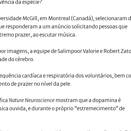
vência da espécie?
versidade McGill, em Montreal (Canadá), selecionaram 
 que responderam a um anúncio solicitando pessoas que
tremo prazer, ao escutar música.
por imagens, a equipe de Salimpoor Valorie e Robert Zat
ade do cérebro.
quência cardíaca e respiratória dos voluntários, bem 
to de prazer no nível da pele.
fica
Nature Neuroscience
mostram que a dopamina é
sica ouvida, e durante o próprio “estremecimento” de