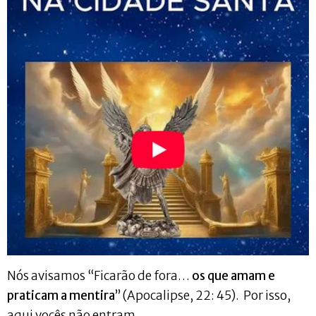
Nós avisamos “Ficarão de fora…
os que amam e
praticam a mentira
” (Apocalipse, 22: 45). Por isso,
aqui vocês não entram.