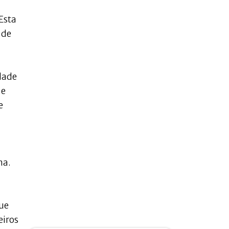
Esta
 de
dade
 e
e
ha.
que
eiros