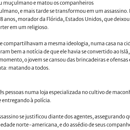
çulmano, e mais tarde se transformou em um assassino. 
 18 anos, morador da Flórida, Estados Unidos, que deixou
rter em um religioso.
ue compartilhavam a mesma ideologia, numa casa na ci
m bem a notícia de que ele havia se convertido ao Islã,
omento, o jovem se cansou das brincadeiras e ofensas 
nta: matando a todos.
rês pessoas numa loja especializada no cultivo de macon
entregando à polícia.
sassino se justificou diante dos agentes, assegurando 
iedade norte-americana, e do assédio de seus companh