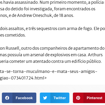
os havia assassinado. Num primeiro momento, a polícia
asa do detido foi investigada, foram encontrados os
os, e de Andrew Oneschuk, de 18 anos.
dois assaltos, e três sequestros com arma de fogo. Ele p
mes cometidos.
n Russell, outro dos companheiros de apartamento do
, mas possuía um arsenal de explosivos em casa. Arthurs
queria cometer um atentado contra um edifício público.
azista-se-torna-muculmano-e-mata-seus-amigos-
ligiao-073401724.html>
Facebook
Twitter
Pinterest