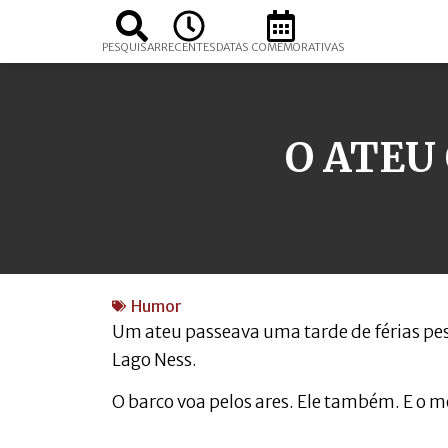
PESQUISAR
RECENTES
DATAS COMEMORATIVAS
O ATEU
Humor
Um ateu passeava uma tarde de férias pe
Lago Ness.
O barco voa pelos ares. Ele também. E o mo