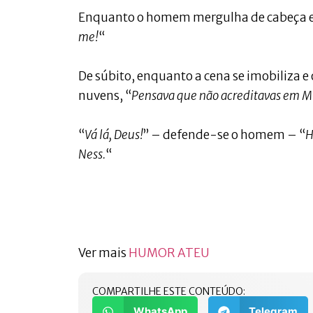
Enquanto o homem mergulha de cabeça em
me!
“
De súbito, enquanto a cena se imobiliza e
nuvens, “
Pensava que não acreditavas em 
“
Vá lá, Deus!
” – defende-se o homem – “
H
Ness.
“
Ver mais
HUMOR ATEU
COMPARTILHE ESTE CONTEÚDO:
WhatsApp
Telegram