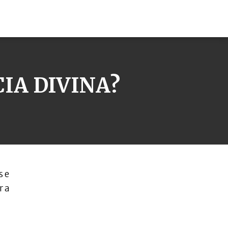
IA DIVINA?
s e
r a