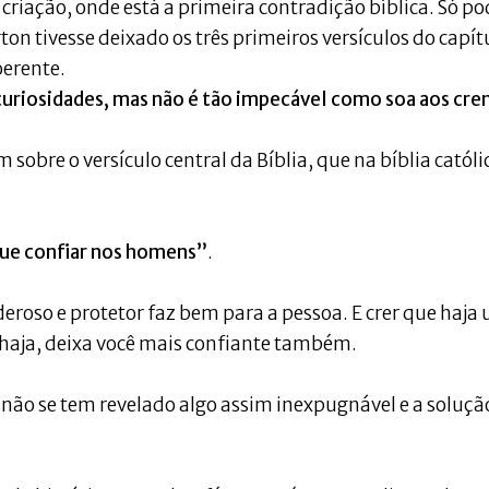
a criação, onde está a primeira contradição bíblica. Só 
ton tivesse deixado os três primeiros versículos do capít
oerente.
 curiosidades, mas não é tão impecável como soa aos cre
sobre o versículo central da Bíblia, que na bíblia católi
que confiar nos homens”
.
roso e protetor faz bem para a pessoa. E crer que haja
haja, deixa você mais confiante também.
é não se tem revelado algo assim inexpugnável e a soluçã