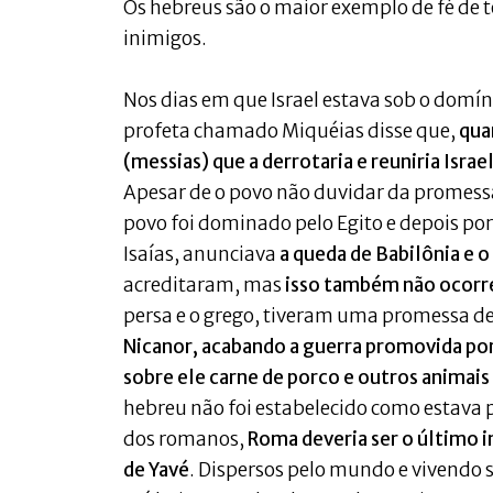
Os hebreus são o maior exemplo de fé de t
inimigos.
Nos dias em que Israel estava sob o domí
profeta chamado Miquéias disse que,
qua
(messias) que a derrotaria e reuniria Isr
Apesar de o povo não duvidar da promessa
povo foi dominado pelo Egito e depois por
Isaías, anunciava
a queda de Babilônia e 
acreditaram, mas
isso também não ocorr
persa e o grego, tiveram uma promessa d
Nicanor, acabando a guerra promovida por
sobre ele carne de porco e outros animai
hebreu não foi estabelecido como estava p
dos romanos,
Roma deveria ser o último 
de Yavé
. Dispersos pelo mundo e vivendo