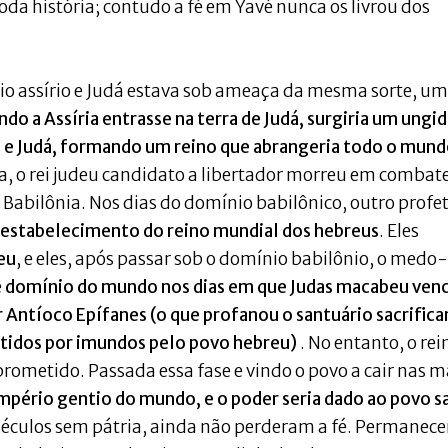
oda história; contudo a fé em Yavé nunca os livrou dos
nio assírio e Judá estava sob ameaça da mesma sorte, um
ndo a Assíria entrasse na terra de Judá, surgiria um ungi
ael e Judá, formando um reino que abrangeria todo o mun
, o rei judeu candidato a libertador morreu em combate,
 Babilônia. Nos dias do domínio babilônico, outro profet
o estabelecimento do reino mundial dos hebreus
. Eles
eu
, e eles, após passar sob o domínio babilônio, o medo-
e
domínio do mundo nos dias em que Judas macabeu ven
 Antíoco Epífanes (o que profanou o santuário sacrific
s tidos por imundos pelo povo hebreu)
. No entanto, o rei
rometido. Passada essa fase e vindo o povo a cair nas 
império gentio do mundo, e o poder seria dado ao povo s
 séculos sem pátria, ainda não perderam a fé. Permanec