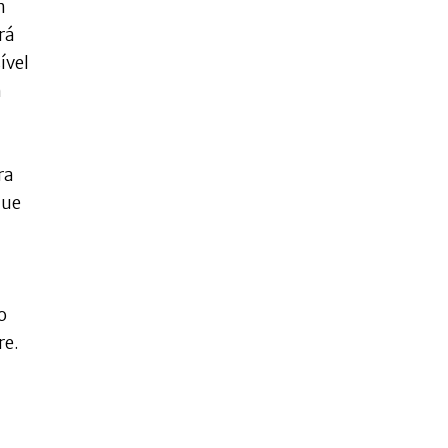
m
rá
ível
m
ra
que
o
re.