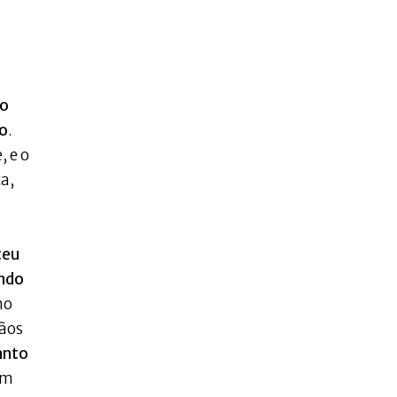
do
do
.
 e o
a,
ceu
ando
no
mãos
anto
em