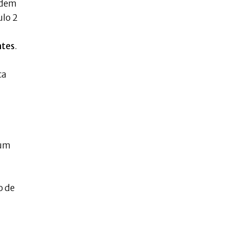
podem
ulo 2
ntes
.
ca
 um
o de