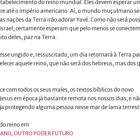
estabelecimento do reino mundial. Eles devem esperar u
pere até o império americano. Aí, o mundo muçulmano se
 as nações da Terra irão adorar Yavé. Como não será poss
 Israel, certamente esperam que pelo menos se conecte
eito deles, paz na Terra.
esse ungido e, ressuscitado, um dia retornará à Terra pa
belecer aquele reino, que não será dos hebreus, mas dos 
e com todos os seus males, os textos bíblicos do novo
esus em época já bastante remota nos nossos dias, e nã
eja protegendo alguma pessoa nesse mar de lama terrest
do reino em
OMANO, OUTRO PODER FUTURO