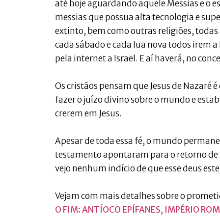
até hoje aguardando aquele Messias e o 
messias que possua alta tecnologia e su
extinto, bem como outras religiões, todas
cada sábado e cada lua nova todos irem a
pela internet a Israel. E aí haverá, no conc
Os cristãos pensam que Jesus de Nazaré é 
fazer o juízo divino sobre o mundo e esta
crerem em Jesus.
Apesar de toda essa fé, o mundo permanec
testamento apontaram para o retorno de J
vejo nenhum indício de que esse deus est
Vejam com mais detalhes sobre o prometi
O FIM: ANTÍOCO EPÍFANES, IMPÉRIO R