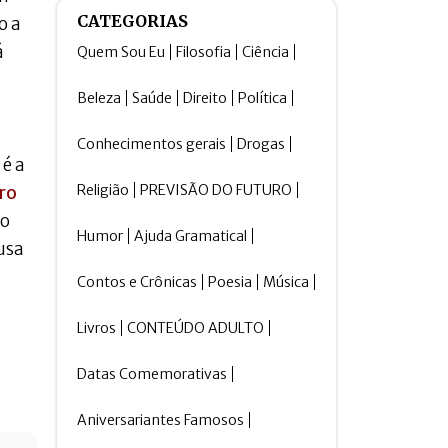
CATEGORIAS
o a
á
Quem Sou Eu
Filosofia
Ciência
Beleza
Saúde
Direito
Política
Conhecimentos gerais
Drogas
é a
Religião
PREVISÃO DO FUTURO
cro
do
Humor
Ajuda Gramatical
usa
Contos e Crônicas
Poesia
Música
Livros
CONTEÚDO ADULTO
Datas Comemorativas
Aniversariantes Famosos