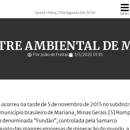
Sexta-Feira, 7 De Agosto De 2026
MENU
STRE AMBIENTAL DE 
Por João de Freitas
3/3/2025 01:35
correu na tarde de 5 de novembro de 2015 no subdistr
o município brasileiro de Mariana, Minas Gerais.[5] Rom
ão denominada “Fundão”, controlada pela Samarco
junto das maiores empresas de mineração do mundo, a