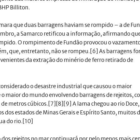
BHP Billiton.
rmara que duas barragens haviam se rompido – a de Fu
embro, a Samarco retificou a informação, afirmando qu
ompido. O rompimento de Fundão provocou o vazamento
ém, que, entretanto, não se rompeu.[6] As barragens f
venientes da extração do minério de ferro retirado de
nsiderado o desastre industrial que causou o maior
 e o maior do mundo envolvendo barragens de rejeitos, 
de metros cúbicos.[7][8][9] A lama chegou ao rio Doce,
 dos estados de Minas Gerais e Espírito Santo, muitos 
a do rio.[10]
 dos rejeitos no mar continuará por pelo menos mais c