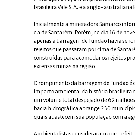
brasileira Vale S.A. e a anglo-australiana 
Inicialmente a mineradora Samarco info
e a de Santarém. Porém, no dia 16 de nov
apenas a barragem de Fundão havia se r
rejeitos que passaram por cima de Santar
construídas para acomodar os rejeitos pro
extensas minas na região.
O rompimento da barragem de Fundão é co
impacto ambiental da história brasileira
um volume total despejado de 62 milhões 
bacia hidrográfica abrange 230 municípios
quais abastecem sua população com a águ
Ambientalistas consideraram que o efeito