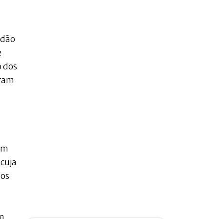
ndão
e
 dos
oram
com
 cuja
dos
em