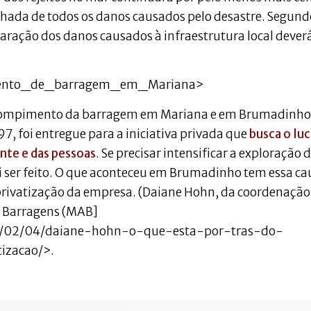
hada de todos os danos causados pelo desastre. Segund
paração dos danos causados à infraestrutura local dever
pimento_de_barragem_em_Mariana>
o rompimento da barragem em Mariana e em Brumadinho 
97, foi entregue para a iniciativa privada que
busca o lu
nte e das pessoas
. Se precisar intensificar a exploração 
ai ser feito. O que aconteceu em Brumadinho tem essa ca
 privatização da empresa. (Daiane Hohn, da coordenação
r Barragens (MAB]
19/02/04/daiane-hohn-o-que-esta-por-tras-do-
izacao/>.