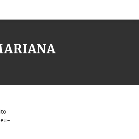
MARIANA
ito
peu-