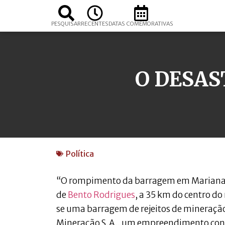
PESQUISAR
RECENTES
DATAS COMEMORATIVAS
O DESA
Política
“O rompimento da barragem em Mariana o
de
Bento Rodrigues
, a 35 km do centro d
se uma barragem de rejeitos de mineraç
Mineração S.A., um empreendimento con