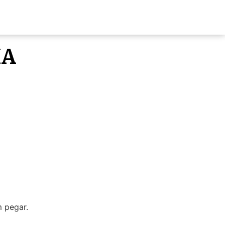
HA
m pegar.