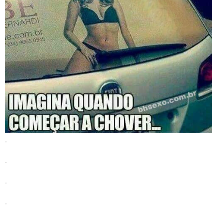
.
.
.
.