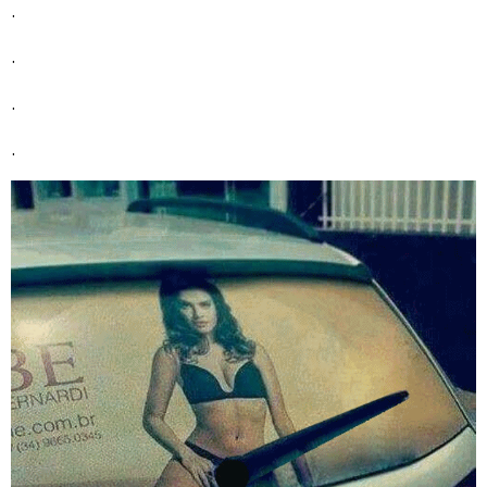
.
.
.
.