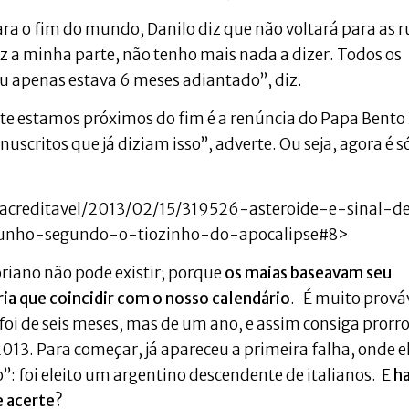
ra o fim do mundo, Danilo diz que não voltará para as r
iz a minha parte, não tenho mais nada a dizer. Todos os
Eu apenas estava 6 meses adiantado”, diz.
nte estamos próximos do fim é a renúncia do Papa Bento 
critos que já diziam isso”, adverte. Ou seja, agora é s
/inacreditavel/2013/02/15/319526-asteroide-e-sinal-d
nho-segundo-o-tiozinho-do-apocalipse#8>
oriano não pode existir; porque
os maias baseavam seu
ria que coincidir com o nosso calendário
. É muito prová
foi de seis meses, mas de um ano, e assim consiga prorr
13. Para começar, já apareceu a primeira falha, onde e
”: foi eleito um argentino descendente de italianos. E
h
e acerte?