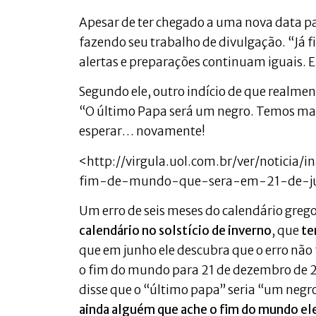
Apesar de ter chegado a uma nova data pa
fazendo seu trabalho de divulgação. “Já f
alertas e preparações continuam iguais. 
Segundo ele, outro indício de que realme
“O último Papa será um negro. Temos manus
esperar… novamente!
<http://virgula.uol.com.br/ver/noticia
fim-de-mundo-que-sera-em-21-de-ju
Um erro de seis meses do calendário greg
calendário no solstício de inverno
, que
te
que em junho ele descubra que o erro não 
o fim do mundo para 21 de dezembro de 20
disse que o “último papa” seria “um negro
ainda
alguém que ache o fim do mundo el