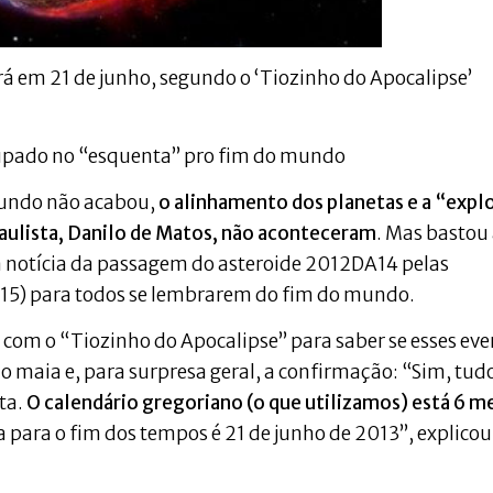
rá em 21 de junho, segundo o ‘Tiozinho do Apocalipse’
cupado no “esquenta” pro fim do mundo
mundo não acabou,
o alinhamento dos planetas e a “expl
Paulista, Danilo de Matos, não aconteceram
. Mas bastou
a notícia da passagem do asteroide 2012DA14 pelas
(15) para todos se lembrarem do fim do mundo.
 com o “Tiozinho do Apocalipse” para saber se esses ev
o maia e, para surpresa geral, a confirmação: “Sim, tud
ta.
O calendário gregoriano (o que utilizamos) está 6 m
ta para o fim dos tempos é 21 de junho de 2013”, explicou