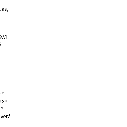
uas,
XVI.
ó
e-
vel
ogar
le
averá