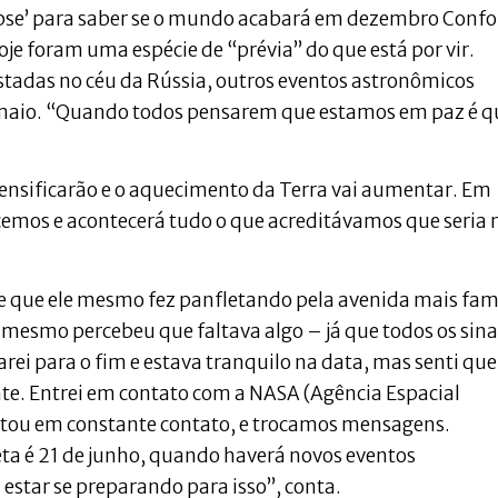
pse’ para saber se o mundo acabará em dezembro Conf
oje foram uma espécie de “prévia” do que está por vir.
istadas no céu da Rússia, outros eventos astronômicos
e maio. “Quando todos pensarem que estamos em paz é q
ensificarão e o aquecimento da Terra vai aumentar. Em
emos e acontecerá tudo o que acreditávamos que seria 
rde que ele mesmo fez panfletando pela avenida mais fa
e mesmo percebeu que faltava algo – já que todos os sina
ei para o fim e estava tranquilo na data, mas senti que
nte. Entrei em contato com a NASA (Agência Espacial
stou em constante contato, e trocamos mensagens.
ta é 21 de junho, quando haverá novos eventos
estar se preparando para isso”, conta.