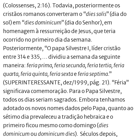
(Colossenses, 2:16). Todavia, posteriormente os
cristãos romanos converteram o “
dies solis
” (dia do
sol) em “
dies dominicum
” (dia do Senhor), em
homenagem à ressurreição de Jesus, que teria
ocorrido no primeiro dia da semana.
Posteriormente, “O papa Silvestre I, líder cristão
entre 314 e 335, … dividiu a semana da seguinte
maneira:
feria prima, feria secunda, feria tertia, feria
quarta, feria quinta, feria sexta
e
feria septima
.”
(SUPERINTERESSANTE, dez/1999, pág. 21). “Féria”
significava comemoração. Para o Papa Silvestre,
todos os dias seriam sagrados. Embora tenhamos
adotado os novos nomes dados pelo Papa, quanto ao
sétimo dia prevaleceu a tradição hebraica e o
primeiro ficou mesmo como domingo (
dies
dominicum
ou
dominicum dies
). Séculos depois,