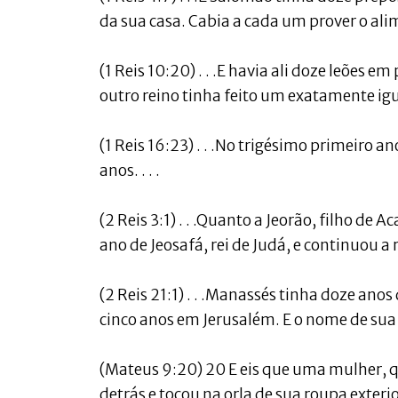
da sua casa. Cabia a cada um prover o ali
(1 Reis 10:20) . . .E havia ali doze leões 
outro reino tinha feito um exatamente igua
(1 Reis 16:23) . . .No trigésimo primeiro an
anos. . . .
(2 Reis 3:1) . . .Quanto a Jeorão, filho de
ano de Jeosafá, rei de Judá, e continuou a r
(2 Reis 21:1) . . .Manassés tinha doze ano
cinco anos em Jerusalém. E o nome de sua 
(Mateus 9:20) 20 E eis que uma mulher, q
detrás e tocou na orla de sua roupa exterio