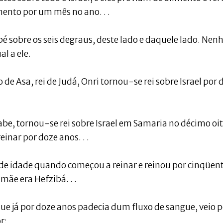
mento por um mês no ano. . .
em pé sobre os seis degraus, deste lado e daquele lado. Ne
l a ele.
o de Asa, rei de Judá, Onri tornou-se rei sobre Israel por 
 Acabe, tornou-se rei sobre Israel em Samaria no décimo oi
einar por doze anos. . .
s de idade quando começou a reinar e reinou por cinqüent
mãe era Hefzibá. . .
ue já por doze anos padecia dum fluxo de sangue, veio p
r;