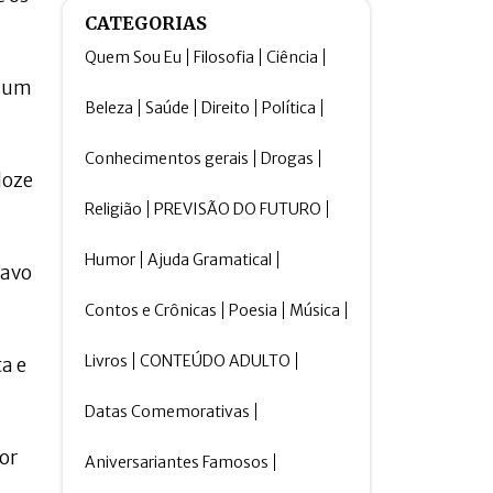
CATEGORIAS
Quem Sou Eu
Filosofia
Ciência
nhum
Beleza
Saúde
Direito
Política
Conhecimentos gerais
Drogas
doze
Religião
PREVISÃO DO FUTURO
Humor
Ajuda Gramatical
tavo
Contos e Crônicas
Poesia
Música
Livros
CONTEÚDO ADULTO
a e
Datas Comemorativas
or
Aniversariantes Famosos