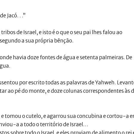
e Jacó. . .”
tribos de Israel, e isto é o que o seu pai lhes falou ao
 segundo a sua própria bênção.
, onde havia doze fontes de água e setenta palmeiras. De
água.
assentou por escrito todas as palavras de Yahweh. Levan
tar ao pé do monte, e doze colunas correspondentes às 
sa e tomou o cutelo, e agarrou sua concubina e cortou-a 
viou-a a todo o território de Israel…
stos sobre todo o Israel, e eles proviam de alimento o rei 