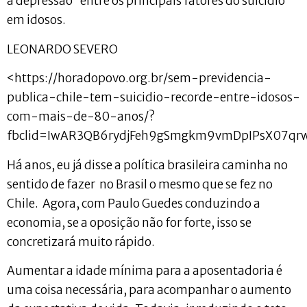
a depressão” entre os principais fatores do suicídio
em idosos.
LEONARDO SEVERO
<https://horadopovo.org.br/sem-previdencia-
publica-chile-tem-suicidio-recorde-entre-idosos-
com-mais-de-80-anos/?
fbclid=IwAR3QB6rydjFeh9gSmgkm9vmDpIPsX07qr
Há anos, eu já disse a política brasileira caminha no
sentido de fazer no Brasil o mesmo que se fez no
Chile. Agora, com Paulo Guedes conduzindo a
economia, se a oposição não for forte, isso se
concretizará muito rápido.
Aumentar a idade mínima para a aposentadoria é
uma coisa necessária, para acompanhar o aumento