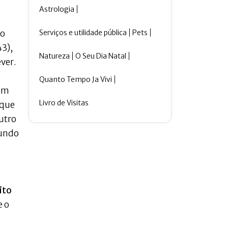
Astrologia
Serviços e utilidade pública
Pets
do
3),
Natureza
O Seu Dia Natal
ever.
Quanto Tempo Ja Vivi
com
Livro de Visitas
 que
utro
gundo
ito
e o