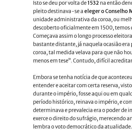
Isto se deu por volta de
1532
na então deno
pleito destinava-se a
eleger o Conselho 
unidade administrativa da coroa, ou melh
descoberto oficialmente em 1500, temos q
Começava assim o longo processo eleitora
bastante distante, já naquela ocasião er
coroa, tal medida velava para que não hou
menos em tese”. Contudo, difícil acreditar
Embora se tenha notícia de que aconteceu
entender e aceitar com certa reserva, vis
durante o império, fosse aqui ou em qua
período histórico, reinava o império, e c
determinava e prevalecia era o poder de im
exerce o direito do sufrágio, merecendo 
lembra o voto democrático da atualidade