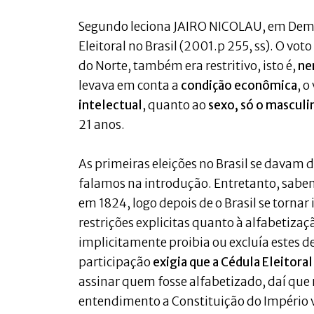
Segundo leciona JAIRO NICOLAU, em Democr
Eleitoral no Brasil (2001.p 255, ss). O vo
do Norte, também era restritivo, isto é,
ne
levava em conta a
condição econômica
, o
intelectual
, quanto ao
sexo, só o masculi
21 anos.
As primeiras eleições no Brasil se davam 
falamos na introdução. Entretanto, sabem
em 1824, logo depois de o Brasil se torna
restrições explicitas quanto à alfabetiza
implicitamente proibia ou excluía estes d
participação
exigia que a Cédula Eleitoral
assinar quem fosse alfabetizado, daí qu
entendimento a Constituição do Império v