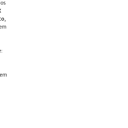
dos
X
to
,
 em
e:
s em