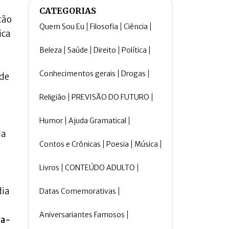
CATEGORIAS
ção
Quem Sou Eu
Filosofia
Ciência
ica
Beleza
Saúde
Direito
Política
Conhecimentos gerais
Drogas
 de
Religião
PREVISÃO DO FUTURO
e
Humor
Ajuda Gramatical
da
Contos e Crônicas
Poesia
Música
Livros
CONTEÚDO ADULTO
dia
Datas Comemorativas
Aniversariantes Famosos
ia-