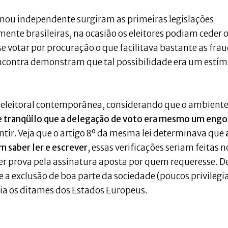
ornou independente surgiram as primeiras legislações
ente brasileiras, na ocasião os eleitores podiam ceder 
-se votar por procuração o que facilitava bastante as frau
 encontra demonstram que tal possibilidade era um estí
 eleitoral contemporânea, considerando que o ambiente
e tranqüilo que a delegação de voto era mesmo um eng
tir. Veja que o artigo 8º da mesma lei determinava que
m saber ler e escrever
, essas verificações seriam feitas n
r prova pela assinatura aposta por quem requeresse. D
 a exclusão de boa parte da sociedade (poucos privilegi
guia os ditames dos Estados Europeus.