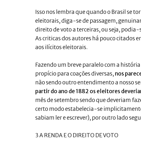
Isso nos lembra que quando o Brasil se t
eleitorais, diga-se de passagem, genuinam
direito de voto a terceiras, ou seja, podia
As criticas dos autores há pouco citados
aos ilícitos eleitorais.
Fazendo um breve paralelo com a história
propício para coações diversas,
nos parec
não sendo outro entendimento a nosso sen
partir do ano de 1882 os eleitores deveria
mês de setembro sendo que deveriam faze
certo modo estabelecia-se implicitamente
sabiam ler e escrever), por outro lado se
3 A RENDA E O DIREITO DE VOTO