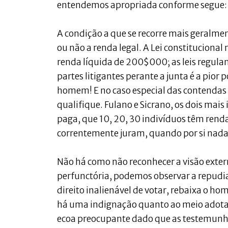
entendemos apropriada conforme segue:
A condição a que se recorre mais geralment
ou não a renda legal. A Lei constitucional
renda líquida de 200$000; as leis regula
partes litigantes perante a junta é a pior 
homem! E no caso especial das contendas 
qualifique. Fulano e Sicrano, os dois mai
paga, que 10, 20, 30 indivíduos têm renda
correntemente juram, quando por si nad
Não há como não reconhecer a visão extern
perfunctória, podemos observar a repudia
direito inalienável de votar, rebaixa o h
há uma indignação quanto ao meio adotado
ecoa preocupante dado que as testemunh