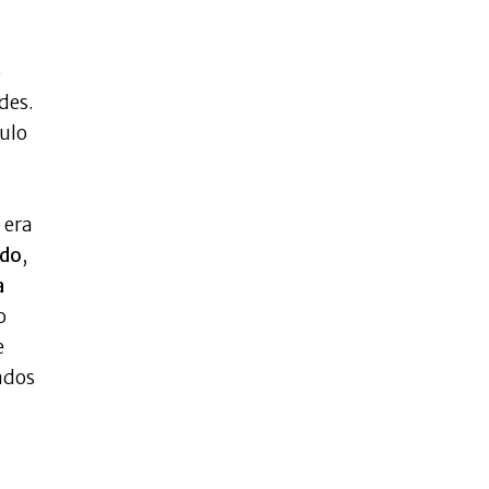
o
des.
mulo
 era
odo
,
a
o
e
ados