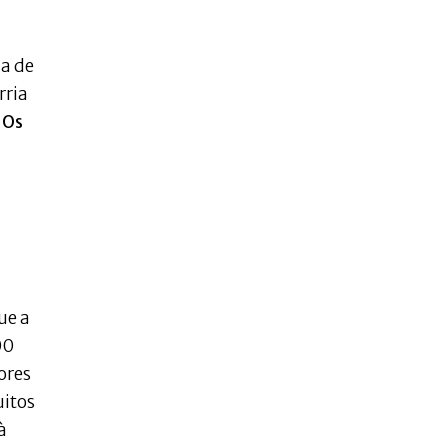
ia de
rria
.
Os
l
ue a
00
ores
uitos
à