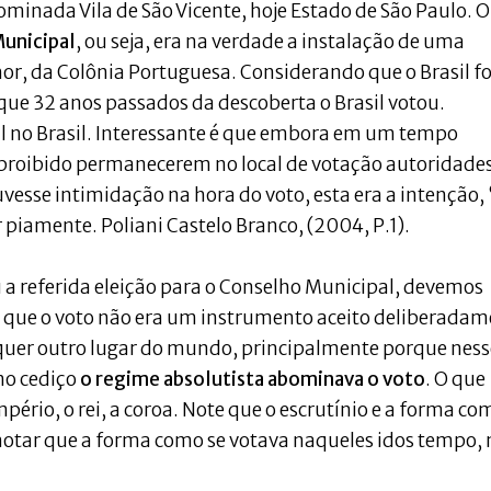
minada Vila de São Vicente, hoje Estado de São Paulo. O
Municipal
, ou seja, era na verdade a instalação de uma
or, da Colônia Portuguesa. Considerando que o Brasil fo
ue 32 anos passados da descoberta o Brasil votou.
l no Brasil. Interessante é que embora em um tempo
a proibido permanecerem no local de votação autoridade
vesse intimidação na hora do voto, esta era a intenção,
 piamente. Poliani Castelo Branco, (2004, P.1).
 a referida eleição para o Conselho Municipal, devemos
to que o voto não era um instrumento aceito deliberada
lquer outro lugar do mundo, principalmente porque ness
omo cediço
o regime absolutista abominava o voto
. O que
pério, o rei, a coroa. Note que o escrutínio e a forma co
anotar que a forma como se votava naqueles idos tempo,
.