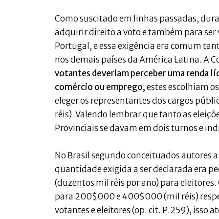
Como suscitado em linhas passadas, duran
adquirir direito a voto e também para ser 
Portugal, e essa exigência era comum tan
nos demais países da América Latina. A C
votantes deveriam perceber uma renda líq
comércio ou emprego,
estes escolhiam os
eleger os representantes dos cargos públ
réis). Valendo lembrar que tanto as elei
Provinciais se davam em dois turnos e ind
No Brasil segundo conceituados autores a 
quantidade exigida a ser declarada era p
(duzentos mil réis por ano) para eleitores
para 200$000 e 400$000 (mil réis) respec
votantes e eleitores (op. cit. P.259), isso 