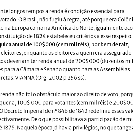
te longos tempos a renda é condição essencial para
votado. O Brasil, não fugiu à regra, até porque era Colôn
to na Europa como na América do Norte, igualmente oco
onstituição de
1824
estabeleceu critérios a esse respeito
uida anual de 100$000 (cem mil réis), por bem de raiz,
 eleitores, enquanto os eleitores a quem era assegurado
icos deveriam ter renda anual de 200$000 (duzentos mi
ções para a Câmara e Senado quanto para as Assembléias
iretas. VIANNA (Org. 2002 p 256 ss).
renda não foi o obstáculo maior ao direito de voto, porq
equena, 100$ 000 para votantes (cem mil réis) e 200$0
. O Decreto Imperial de nº 846 de 1842 redefiniu esses val
tivamente. De o que possibilitava a participação de m
até 1875. Naquela época já havia privilégios, no que tange 