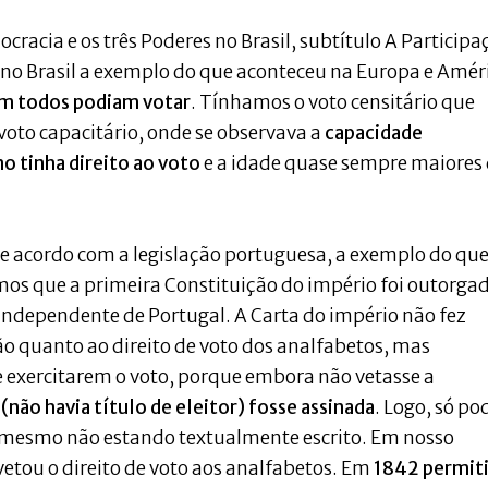
acia e os três Poderes no Brasil, subtítulo A Participa
to no Brasil a exemplo do que aconteceu na Europa e Amér
m todos podiam votar
. Tínhamos o voto censitário que
 voto capacitário, onde se observava a
capacidade
no tinha direito ao voto
e a idade quase sempre maiores
de acordo com a legislação portuguesa, a exemplo do qu
os que a primeira Constituição do império foi outorga
r independente de Portugal. A Carta do império não fez
ção quanto ao direito de voto dos analfabetos, mas
e exercitarem o voto, porque embora não vetasse a
 (não havia título de eleitor) fosse assinada
. Logo, só po
e mesmo não estando textualmente escrito. Em nosso
etou o direito de voto aos analfabetos. Em
1842 permit