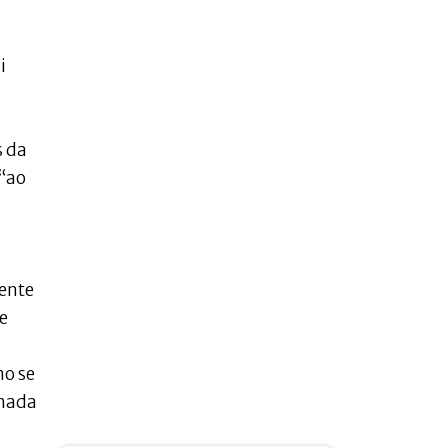
i
s da
 “ao
mente
e
mo se
 nada