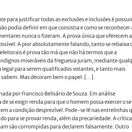
e para justificar todas as exclusões e inclusões é possui
 não podia definir em que consistia e como se reconhecer 
mentares nunca o fizeram. A prova única que oferecem a
possível. A pior absolutamente falando, tanto se rebaixa 
eleitorais é prova tão má que não há termos que a
s indignos miseráveis da freguesia juram, mediante qual
 legal para serem qualificados votantes, e tanto mais
a sabem. Mas decoram bem o papel. […].
ada por Francisco Belisário de Souza. Em análise
 de se exigir renda para que o homem possa exercer o s
omem a condição desprezível. Pode-se lê nas entrelinhas 
 para se provar renda, além da precariedade. A crítica
am são corrompidas para declarem falsamente. Outro