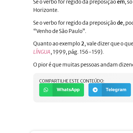
Se o verbo for regido da preposição
em
, s
Horizonte.
Se o verbo for regido da preposição
de
, po
“Venho de São Paulo”.
Quanto ao exemplo
2
, vale dizer que o que
LÍNGUA
, 1999, pág. 156-159).
O pior é que muitas pessoas andam dizen
COMPARTILHE ESTE CONTEÚDO:
WhatsApp
Telegram