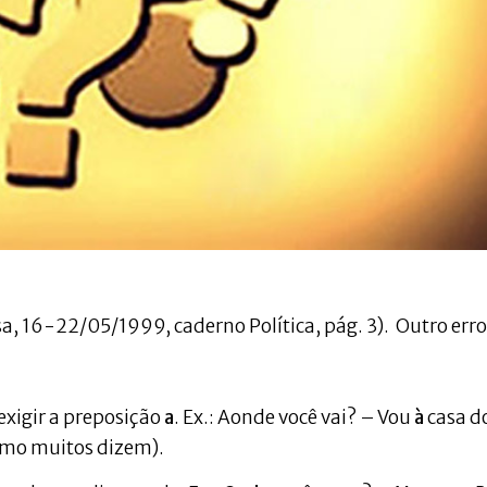
sa, 16-22/05/1999, caderno Política, pág. 3). Outro erro
xigir a preposição
a
. Ex.: Aonde você vai? – Vou
à
casa d
omo muitos dizem).