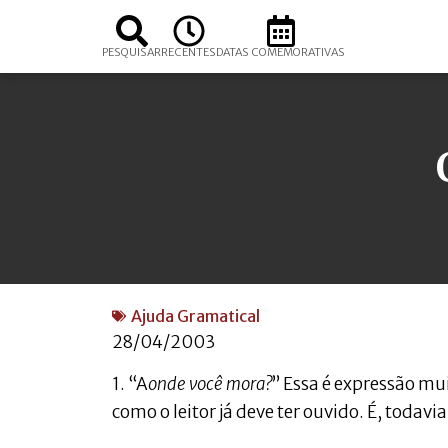
PESQUISAR
RECENTES
DATAS COMEMORATIVAS
Ajuda Gramatical
28/04/2003
1. “A
onde você mora?
” Essa é expressão m
como o leitor já deve ter ouvido. É, todavia