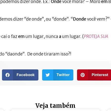
ó podemos dizer onde. Ex.:
Onde
você mora? – Moro
em
B
demos dizer “de onde”, ou “donde”. “
Donde
você vem?”
 cai o faz
em
um lugar, nunca
a
um lugar. (
PROTEJA SUA
do “daonde”. De onde tiraram isso?!
Facebook
Twitter
Pinterest
Veja também