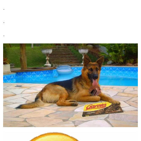
.
.
.