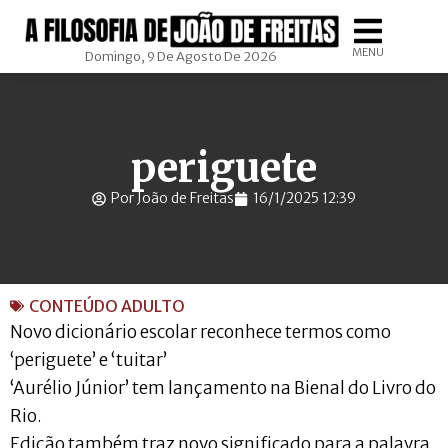
MENU
Domingo, 9 De Agosto De 2026
periguete
Por João de Freitas
16/1/2025 12:39
CONTEÚDO ADULTO
Novo dicionário escolar reconhece termos como
‘periguete’ e ‘tuitar’
‘Aurélio Júnior’ tem lançamento na Bienal do Livro do
Rio.
Edição também traz novo significado para a palavra