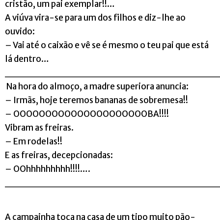
cristão, um pai exemplar!!…
A viúva vira-se para um dos filhos e diz-lhe ao
ouvido:
– Vai até o caixão e vê se é mesmo o teu pai que está
lá dentro…
_____________________________
Na hora do almoço, a madre superiora anuncia:
– Irmãs, hoje teremos bananas de sobremesa!!
– OOOOOOOOOOOOOOOOOOOOOBA!!!!
Vibram as freiras.
– Em rodelas!!
E as freiras, decepcionadas:
– OOhhhhhhhhh!!!!….
_____________________________
A campainha toca na casa de um tipo muito pão-