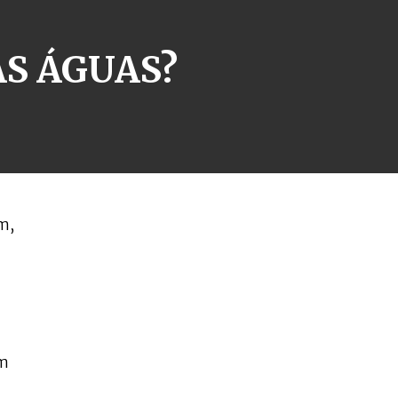
AS ÁGUAS?
ém,
um