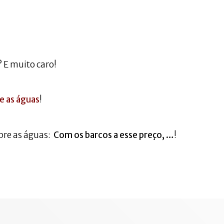
 E muito caro!
e as águas
!
bre as águas:
Com os barcos a esse preço, …
!