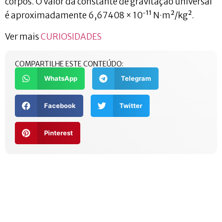
corpos. O valor da constante de gravitação universal
é aproximadamente 6,67408 × 10⁻¹¹ N·m²/kg².
Ver mais
CURIOSIDADES
COMPARTILHE ESTE CONTEÚDO:
WhatsApp
Telegram
Facebook
Twitter
Pinterest