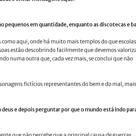
tão pequenos em quantidade, enquanto as discotecas e b
s como aqui, onde há muito mais templos do que escolas
soas estão descobrindo facilmente que devemos valoriza
ando numa outra que, cada vez mais, se conclui que não
sonagens fictícios representantes do bem e do mal, mai
 a deus e depois perguntar por que o mundo está indo par
gente que não percebe que a principal causa de guerras,