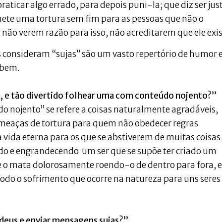
aticar algo errado, para depois puni-la; que diz ser jus
ete uma tortura sem fim para as pessoas que não o
não verem razão para isso, não acreditarem que ele exi
os consideram “sujas” são um vasto repertório de humor 
 bem.
tã, e tão divertido folhear uma com conteúdo nojento?”
do nojento” se refere a coisas naturalmente agradáveis,
ameaças de tortura para quem não obedecer regras
ida eterna para os que se abstiverem de muitas coisas
ndo e engrandecendo um ser que se supõe ter criado um
 e o mata dolorosamente roendo-o de dentro para fora, e
 todo o sofrimento que ocorre na natureza para uns seres
 deus e enviar mensagens sujas?”