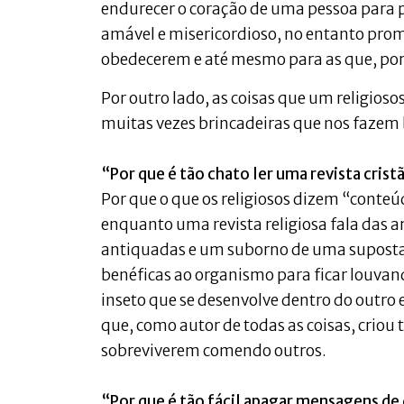
endurecer o coração de uma pessoa para pr
amável e misericordioso, no entanto prom
obedecerem e até mesmo para as que, por 
Por outro lado, as coisas que um religios
muitas vezes brincadeiras que nos fazem
“Por que é tão chato ler uma revista cris
Por que o que os religiosos dizem “conteú
enquanto uma revista religiosa fala das 
antiquadas e um suborno de uma suposta v
benéficas ao organismo para ficar louva
inseto que se desenvolve dentro do outro
que, como autor de todas as coisas, criou
sobreviverem comendo outros.
“Por que é tão fácil apagar mensagens de