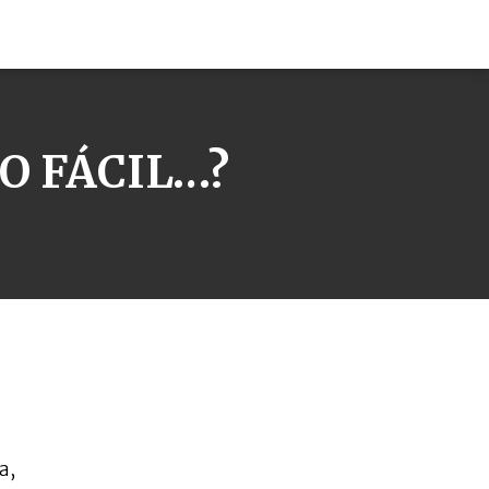
ÃO FÁCIL…?
a,