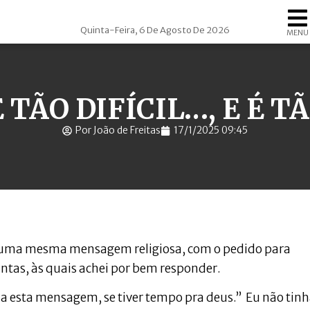
Quinta-Feira, 6 De Agosto De 2026
MENU
 TÃO DIFÍCIL…, E É T
Por João de Freitas
17/1/2025 09:45
, uma mesma mensagem religiosa, com o pedido para
ntas, às quais achei por bem responder.
ça esta mensagem, se tiver tempo pra deus.” Eu não tinh