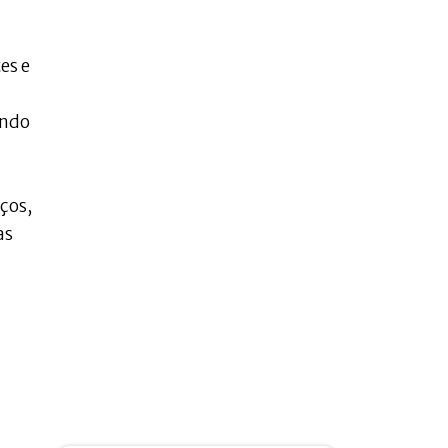
es e
ando
ços,
as