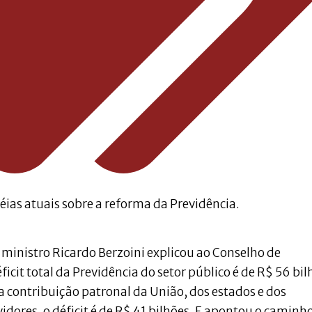
éias atuais sobre a reforma da Previdência.
 ministro Ricardo Berzoini explicou ao Conselho de
cit total da Previdência do setor público é de R$ 56 bil
 contribuição patronal da União, dos estados e dos
idores, o déficit é de R$ 41 bilhões. E apontou o caminh