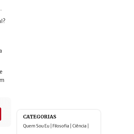
.
l?
a
e
em
CATEGORIAS
Quem Sou Eu
Filosofia
Ciência