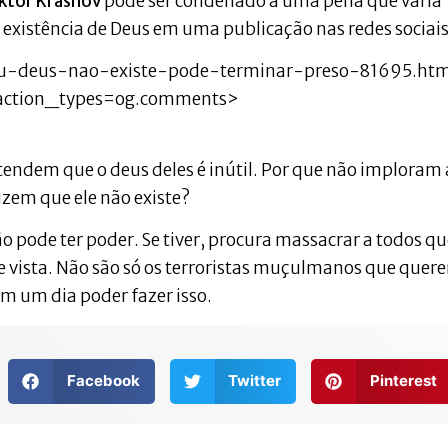
ktor Krasnov
pode ser condenado a uma pena que varia
a existência de Deus em uma publicação nas redes sociais
ateu-deus-nao-existe-pode-terminar-preso-81695.htm
action_types=og.comments>
tendem que o deus deles é inútil. Por que não imploram 
izem que ele não existe?
o pode ter poder. Se tiver, procura massacrar a todos qu
 vista. Não são só os terroristas muçulmanos que quer
m um dia poder fazer isso.
Facebook
Twitter
Pinterest