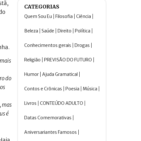
stã,
CATEGORIAS
 do
Quem Sou Eu
Filosofia
Ciência
Beleza
Saúde
Direito
Política
Conhecimentos gerais
Drogas
nha.
Religião
PREVISÃO DO FUTURO
 mais
Humor
Ajuda Gramatical
ro do
ros
Contos e Crônicas
Poesia
Música
Livros
CONTEÚDO ADULTO
, mas
us é
Datas Comemorativas
Aniversariantes Famosos
Haja