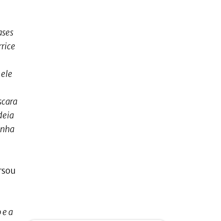
ases
rrice
 ele
scara
deia
enha
rsou
 e a