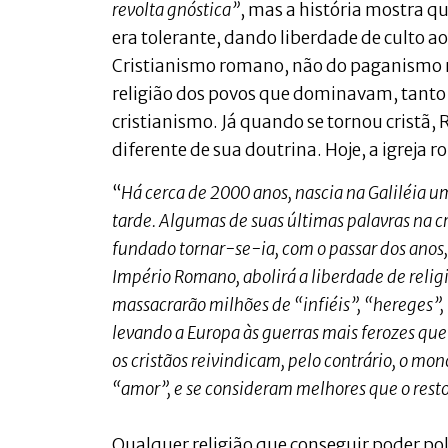
revolta gnóstica”
, mas a história mostra q
era tolerante, dando liberdade de culto 
Cristianismo romano, não do paganismo
religião dos povos que dominavam, tanto 
cristianismo. Já quando se tornou crist
diferente de sua doutrina. Hoje, a igreja
“
Há cerca de 2000 anos, nascia na Galiléia um
tarde. Algumas de suas últimas palavras na c
fundado tornar-se-ia, com o passar dos anos, 
Império Romano, abolirá a liberdade de reli
massacrarão milhões de “infiéis”, “hereges”, “
levando a Europa às guerras mais ferozes que
os cristãos reivindicam, pelo contrário, o m
“amor”, e se consideram melhores que o res
Qualquer religião que conseguir poder polí