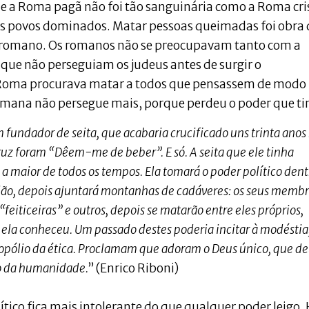
ue a Roma pagã não foi tão sanguinária como a Roma cri
aos povos dominados. Matar pessoas queimadas foi obra
 romano. Os romanos não se preocupavam tanto com a
que não perseguiam os judeus antes de surgir o
ã, Roma procurava matar a todos que pensassem de modo
 romana não persegue mais, porque perdeu o poder que ti
 fundador de seita, que acabaria crucificado uns trinta anos
ruz foram “Dêem-me de beber”. E só. A seita que ele tinha
a maior de todos os tempos. Ela tomará o poder político dent
gião, depois ajuntará montanhas de cadáveres: os seus memb
feiticeiras” e outros, depois se matarão entre eles próprios,
 ela conheceu. Um passado destes poderia incitar à modéstia
onopólio da ética. Proclamam que adoram o Deus único, que de
to da humanidade.
” (Enrico Riboni)
tico fica mais intolerante do que qualquer poder leigo. 