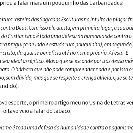
spirou a falar mais um pouquinho das barbaridades:
itura rasteira das Sagradas Escrituras no intuito de pinçar fr
ontra Deus. Com isso ele atesta, em primeiro lugar, a sua bu
ria do Cristianismo é toda uma defesa da humanidade contra o
ar a preguiça de lado e estudar um pouquinho); em segundo,
-cristã, da qual se beneficia até no nome próprio. Aí está. É
seu ideal asséptico. Mas o que se esconde por trás dessa má
baro. O bárbaro que não pode compreender nada e por isso o
o, sem dúvida, mas que se respeite a crença alheia. Que se t
andido).
vo esporte; o primeiro artigo meu no Usina de Letras ve
-oitavo veio a falar do tabaco.
ianismo é toda uma defesa da humanidade contra o paganismo