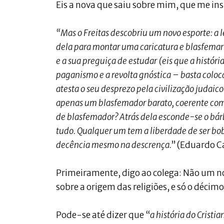
Eis a nova que saiu sobre mim, que me in
“Mas o Freitas descobriu um novo esporte: a le
dela para montar uma caricatura e blasfemar c
e a sua preguiça de estudar (eis que a histó
paganismo e a revolta gnóstica – basta coloc
atesta o seu desprezo pela civilização judaico
apenas um blasfemador barato, coerente com 
de blasfemador? Atrás dela esconde-se o bár
tudo. Qualquer um tem a liberdade de ser bob
decência mesmo na descrença.
” (Eduardo C
Primeiramente, digo ao colega: Não um no
sobre a origem das religiões, e só o décimo
Pode-se até dizer que “
a história do Crist