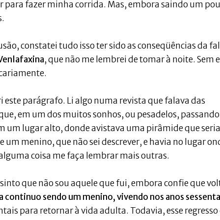
ar para fazer minha corrida. Mas, embora saindo um po
s.
, constatei tudo isso ter sido as conseqüências da fa
Venlafaxina
, que não me lembrei de tomar à noite. Sem e
ecariamente.
i este parágrafo. Li algo numa revista que falava das
 que, em um dos muitos sonhos, ou pesadelos, passando
m um lugar alto, donde avistava uma pirâmide que seria
 um menino, que não sei descrever, e havia no lugar on
 alguma coisa me faça lembrar mais outras.
sinto que não sou aquele que fui, embora confie que vol
 continuo sendo um menino, vivendo nos anos sessenta
ntais para retornar à vida adulta. Todavia, esse regresso