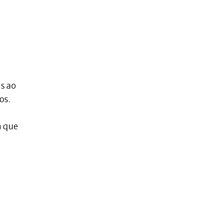
as ao
os.
a que