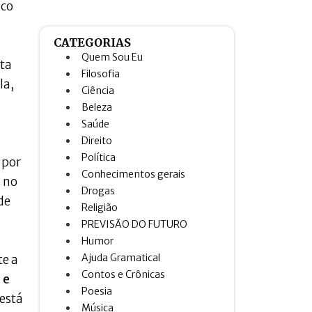
uco
CATEGORIAS
Quem Sou Eu
lta
Filosofia
la,
Ciência
Beleza
Saúde
Direito
Política
 por
Conhecimentos gerais
 no
Drogas
de
Religião
PREVISÃO DO FUTURO
Humor
Ajuda Gramatical
te a
Contos e Crônicas
 e
Poesia
 está
Música