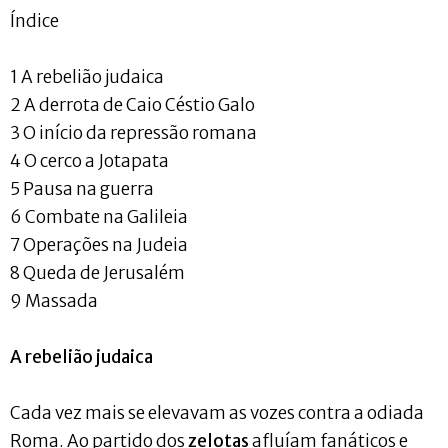
Índice
1 A rebelião judaica
2 A derrota de Caio Céstio Galo
3 O início da repressão romana
4 O cerco a Jotapata
5 Pausa na guerra
6 Combate na Galileia
7 Operações na Judeia
8 Queda de Jerusalém
9 Massada
A rebelião judaica
Cada vez mais se elevavam as vozes contra a odiada
Roma. Ao partido dos
zelotas
afluíam fanáticos e