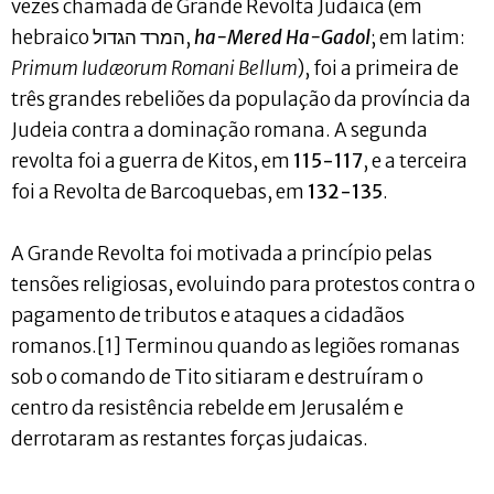
vezes chamada de Grande Revolta Judaica (em
hebraico המרד הגדול,
ha-Mered Ha-Gadol
; em latim:
Primum Iudæorum Romani Bellum
), foi a primeira de
três grandes rebeliões da população da província da
Judeia contra a dominação romana. A segunda
revolta foi a guerra de Kitos, em
115-117
, e a terceira
foi a Revolta de Barcoquebas, em
132-135
.
A Grande Revolta foi motivada a princípio pelas
tensões religiosas, evoluindo para protestos contra o
pagamento de tributos e ataques a cidadãos
romanos.[1] Terminou quando as legiões romanas
sob o comando de Tito sitiaram e destruíram o
centro da resistência rebelde em Jerusalém e
derrotaram as restantes forças judaicas.