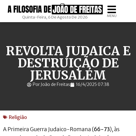
MENU
Quinta-Feira, 6 De Agosto De 2026
REVOLTA JUDAICA E
DESTRUIÇÃO DE
JERUSALÉM
Por João de Freitas
16/4/2025 07:38
Religião
A Primeira Guerra Judaico-Romana (
66-73
), às