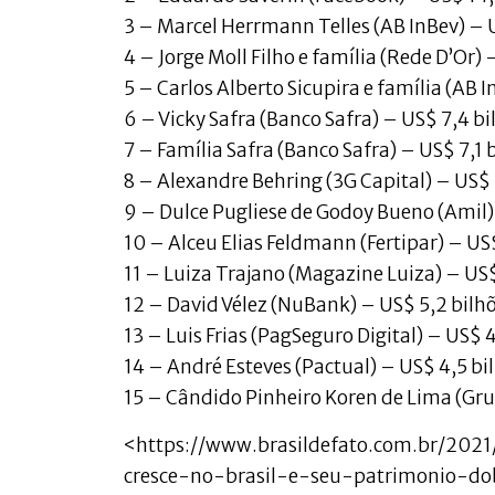
3 – Marcel Herrmann Telles (AB InBev) – U
4 – Jorge Moll Filho e família (Rede D’Or) 
5 – Carlos Alberto Sicupira e família (AB 
6 – Vicky Safra (Banco Safra) – US$ 7,4 bi
7 – Família Safra (Banco Safra) – US$ 7,1 
8 – Alexandre Behring (3G Capital) – US$ 
9 – Dulce Pugliese de Godoy Bueno (Amil)
10 – Alceu Elias Feldmann (Fertipar) – US
11 – Luiza Trajano (Magazine Luiza) – US$
12 – David Vélez (NuBank) – US$ 5,2 bilh
13 – Luis Frias (PagSeguro Digital) – US$ 
14 – André Esteves (Pactual) – US$ 4,5 bi
15 – Cândido Pinheiro Koren de Lima (Gru
<https://www.brasildefato.com.br/20
cresce-no-brasil-e-seu-patrimonio-do