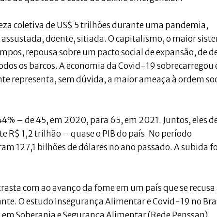
za coletiva de US$ 5 trilhões durante uma pandemia,
assustada, doente, sitiada. O capitalismo, o maior sist
empos, repousa sobre um pacto social de expansão, de d
todos os barcos. A economia da Covid-19 sobrecarregou 
nte representa, sem dúvida, a maior ameaça à ordem soc
 44% – de 45, em 2020, para 65, em 2021. Juntos, eles 
 R$ 1,2 trilhão – quase o PIB do país. No período
am 127,1 bilhões de dólares no ano passado. A subida fo
rasta com ao avanço da fome em um país que se recusa
te. O estudo Insegurança Alimentar e Covid-19 no Bras
sa em Soberania e Segurança Alimentar (Rede Penssan),