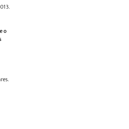
013.
e o
s
ares.