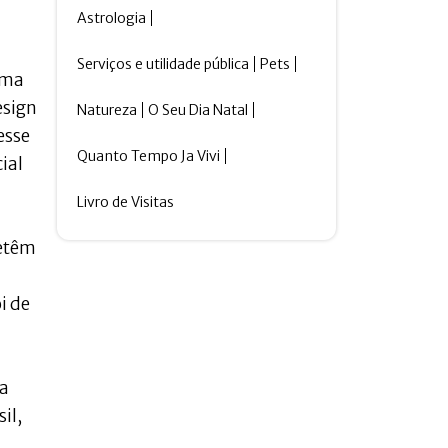
Astrologia
Serviços e utilidade pública
Pets
ema
esign
Natureza
O Seu Dia Natal
esse
Quanto Tempo Ja Vivi
ial
Livro de Visitas
detêm
i de
 a
il,