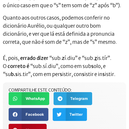
o único caso em que o “s” tem som de “z” após “b”).
Quanto aos outros casos, podemos conferir no
dicionário Aurélio, ou qualquer outro bom
dicionário, e ver que lá está definida a pronuncia
correta, que não é som de “z”, mas de “s” mesmo.
É, pois,
errado dizer
“sub.
z
í.diu” e “sub.
z
is.tír”.
O
correto é
“sub.sí.diu”, como em sub
s
olo, e
“su
b.s
is.tir”, com em per
s
istir, con
s
istir e in
s
istir.
COMPARTILHE ESTE CONTEÚDO:
WhatsApp
Telegram
Facebook
Twitter