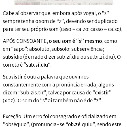
Cabe aí observar que, embora após vogal, o “s”
sempre tenha o som de “z”, devendo ser duplicado
para ter seu próprio som (caso = ca.zo; casso = ca.so),
APÓS CONSOANTE,
o seu som é “s” mesmo
, como
em “
s
apo”: a
bs
oluto, su
bs
olo; su
bse
rviência;
su
bsí
dio (é errado dizer sub.zí.diu ou su.bi.zí.diu). O
correto é “
sub.sí.diu
“.
S
ubsistir
é outra palavra que ouvimos
constantemente com a pronúncia errada, alguns
dizem “sub.zis.tir”, talvez por causa de “e
x
istir”
(x=z). O som do “s” aí também não é de “z”.
Exceção: Um erro foi consagrado e oficializado em
“obséquio”, (pronuncia-se “o
b.zé
.quiu”, sendo este