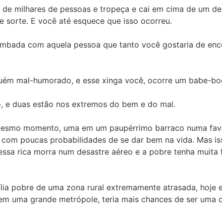
 de milhares de pessoas e tropeça e cai em cima de um d
e sorte. E você até esquece que isso ocorreu.
ombada com aquela pessoa que tanto você gostaria de enc
guém mal-humorado, e esse xinga você, ocorre um babe-boc
o, e duas estão nos extremos do bem e do mal.
 mesmo momento, uma em um paupérrimo barraco numa fav
om poucas probabilidades de se dar bem na vida. Mas isso 
 essa rica morra num desastre aéreo e a pobre tenha muita 
lia pobre de uma zona rural extremamente atrasada, hoje 
em uma grande metrópole, teria mais chances de ser uma 