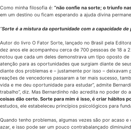
Como minha filosofia é:
“não confie na sorte; o triunfo na
em um destino ou ficam esperando a ajuda divina permane
“
Sorte é a mistura da oportunidade com a capacidade de
Autor do livro O Fator Sorte, lançado no Brasil pela Edito
dez anos ele acompanhou cerca de 700 pessoas de 18 a 2
notou que cada um deles demonstrava um tipo oposto de ati
atenção para as oportunidades que surgiam diante de seu
diante dos problemas e – justamente por isso – deixavam
reações de vencedores passaram a ter mais sucesso, tamb
vida e me deu oportunidade para estudar”, admite Bernard
trabalho”, diz. Mas Bernardinho não acredita no poder do a
coisas dão certo. Sorte para mim é isso, é criar hábitos pos
estudos, ele estabeleceu princípios psicológicos para fun
Quando tenho problemas, algumas vezes são por acaso e o
azar, e isso pode ser um pouco contrabalançado diminuind