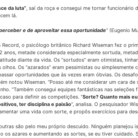
sce da luta”
, saí da roça e consegui me tornar funcionário
cem lá.
 perceber e de aproveitar essa oportunidade
”
(Eugenio Mu
ra Record, o psicólogo britânico Richard Wiseman fez o prim
2 anos, metade considerada especialmente sortuda, meta
tude diante da vida. Os “sortudos” eram otimistas, tinham 
s olhos. Os “azarados” eram pessimistas ou simplesmente
 passar oportunidades que às vezes eram óbvias. Os desaf
ém notou Wiseman. “Posso até me considerar um cara de so
inho. “Também consegui equipes fantásticas nas seleções f
caso para definir as competições. “
Sorte? Quanto mais eu
itivos, ter disciplina e paixão
“, analisa. O pesquisador W
damentar uma vida com sorte, e propôs exercícios para des
utras são pelo meu próprio descuido. Ninguém planejou is
o os azares e aumentando as sortes, se eu tiver cuidado.