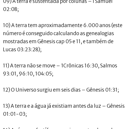
09) A terra é sustentada por colunas – I Samuel
02:08;
10) A terra tem aproximadamente 6.000 anos (este
número é conseguido calculando as genealogias
mostradas em Gênesis cap 05 e 11, e também de
Lucas 03:23:28);
11) A terra não se move – 1Crônicas 16:30, Salmos
93:01, 96:10, 104:05;
12) O Universo surgiu em seis dias – Gênesis 01:31;
13) A terra e a água já existiam antes da luz – Gênesis
01:01-03;