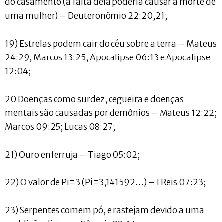
do casamento (a falta dela poderia causar a morte de
uma mulher) – Deuteronômio 22:20,21;
19) Estrelas podem cair do céu sobre a terra – Mateus
24:29, Marcos 13:25, Apocalipse 06:13 e Apocalipse
12:04;
20 Doenças como surdez, cegueira e doenças
mentais são causadas por demônios – Mateus 12:22;
Marcos 09:25; Lucas 08:27;
21) Ouro enferruja – Tiago 05:02;
22) O valor de Pi=3 (Pi=3,141592…) – I Reis 07:23;
23) Serpentes comem pó, e rastejam devido a uma