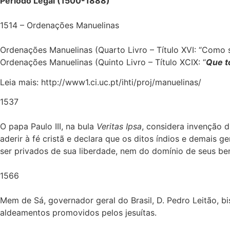
Período Legal (1500-1888)
1514 – Ordenações Manuelinas
Ordenações Manuelinas (Quarto Livro – Título XVI: “Como
Ordenações Manuelinas (Quinto Livro – Título XCIX: “
Que t
Leia mais: http://www1.ci.uc.pt/ihti/proj/manuelinas/
1537
O papa Paulo III, na bula
Veritas Ipsa
, considera invenção 
aderir à fé cristã e declara que os ditos índios e demais
ser privados de sua liberdade, nem do domínio de seus be
1566
Mem de Sá, governador geral do Brasil, D. Pedro Leitão, 
aldeamentos promovidos pelos jesuítas.