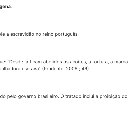
ígena
.
ole a escravidão no reino português.
 que: “Desde já ficam abolidos os açoites, a tortura, a mar
balhadora escrava” (Prudente, 2006 ; 46).
cado pelo governo brasileiro. O tratado inclui a proibição