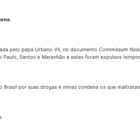
gena
.
nada pelo papa Urbano VII, no documento
Commissum Nob
ão Paulo, Santos e Maranhão e estes foram expulsos tempor
 do Brasil por suas drogas e minas condena os que maltrata
s
.