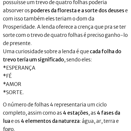
possuísse um trevo de quatro folhas poderia
absorver os
poderes da floresta e a sorte dos deuses
e
com isso também eles teriam o dom da
Prosperidade. A lenda oferece a crença que pra se ter
sorte com o trevo de quatro folhas é preciso ganho-lo
de presente.
Uma curiosidade sobre a lenda é que
cada folha do
trevo teria um significado
, sendo eles:
*ESPERANÇA
*FÉ
*AMOR
*SORTE.
O número de folhas 4 representaria um ciclo
completo, assim como as
4 estações
, as
4 fases da
lua
e os
4 elementos da natureza
: água, ar, terra e
fogo.