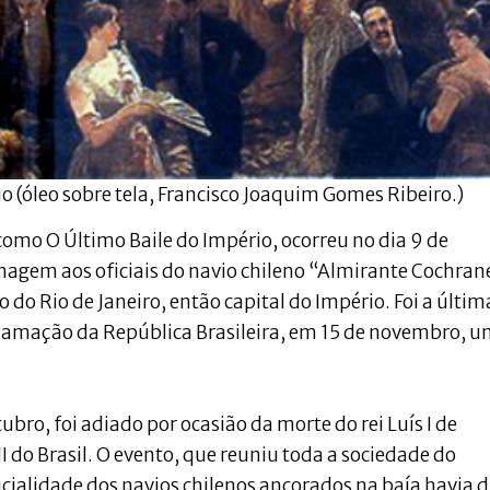
rio (óleo sobre tela, Francisco Joaquim Gomes Ribeiro.)
como O Último Baile do Império, ocorreu no dia 9 de
gem aos oficiais do navio chileno “Almirante Cochran
co do Rio de Janeiro, então capital do Império. Foi a últim
lamação da República Brasileira, em 15 de novembro, 
bro, foi adiado por ocasião da morte do rei Luís I de
I do Brasil. O evento, que reuniu toda a sociedade do
ialidade dos navios chilenos ancorados na baía havia 