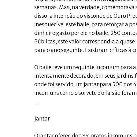
semanas. Mas, na verdade, comemorava as
disso, a intenção do visconde de Ouro Pret
inesquecível este baile, para reforçar a p
dinheiro gasto por ele no baile, 250 contos
Públicas, este valor correspondia a quase
para o ano seguinte. Existiram críticas à c
O baile teve um requinte incomum para a c
intensamente decorado, em seus jardins
onde foi servido um jantar para 500 dos 
incomuns como o sorvete e o faisão foram
…
Jantar
O jantar oferecido teve pratos incomuns p