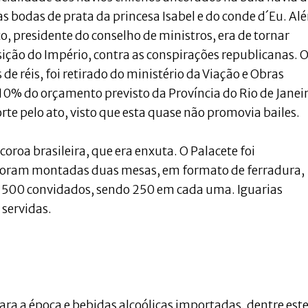
 bodas de prata da princesa Isabel e do conde d´Eu. Al
o, presidente do conselho de ministros, era de tornar
osição do Império, contra as conspirações republicanas. 
 de réis, foi retirado do ministério da Viação e Obras
 10% do orçamento previsto da Província do Rio de Janei
orte pelo ato, visto que esta quase não promovia bailes.
oroa brasileira, que era enxuta. O Palacete foi
 foram montadas duas mesas, em formato de ferradura,
4 500 convidados, sendo 250 em cada uma. Iguarias
 servidas.
ara a época e bebidas alcoólicas importadas, dentre este