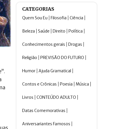
CATEGORIAS
Quem Sou Eu
Filosofia
Ciência
Beleza
Saúde
Direito
Política
Conhecimentos gerais
Drogas
Religião
PREVISÃO DO FUTURO
Humor
Ajuda Gramatical
e”.
a
Contos e Crônicas
Poesia
Música
uma
Livros
CONTEÚDO ADULTO
Datas Comemorativas
Aniversariantes Famosos
duas