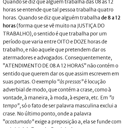
Quando se diz que alguém trabalha das 08 às 12
horas se entende que tal pessoa trabalha quatro
horas. Quando se diz que alguém trabalha
de 8 a 12
horas
(forma que se vê muito na JUSTIÇA DO
TRABALHO), o sentido é que trabalha por um
período que varia entre OITO e DOZE horas de
trabalho, e não aquele que pretendem dar os
atermadores e advogados. Consequentemente,
”ATENDIMENTO DE 08 A 12 HORAS” não contém o
sentido que querem dar os que assim escrevem em
suas portas. O exemplo “
às pressas”
é locução
adverbial de modo, que contém a crase, como à
vontade, à maneira, à moda, à espera, etc. Em
”a
tempo”
, só o fato de ser palavra masculina exclui a
crase. No último ponto, onde a palavra
”
acostumado”
exige a preposição a, ela se funde com