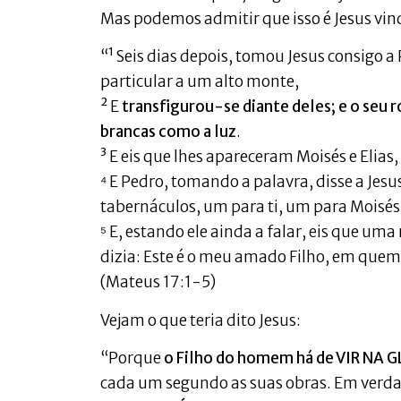
Mas podemos admitir que isso é Jesus vin
“¹ Seis dias depois, tomou Jesus consigo a 
particular a um alto monte,
² E
transfigurou-se diante deles; e o seu 
brancas como a luz
.
³ E eis que lhes apareceram Moisés e Elias
⁴ E Pedro, tomando a palavra, disse a Jes
tabernáculos, um para ti, um para Moisés,
⁵ E, estando ele ainda a falar, eis que u
dizia: Este é o meu amado Filho, em que
(Mateus 17:1-5)
Vejam o que teria dito Jesus:
“Porque
o Filho do homem há de VIR NA GL
cada um segundo as suas obras. Em verda