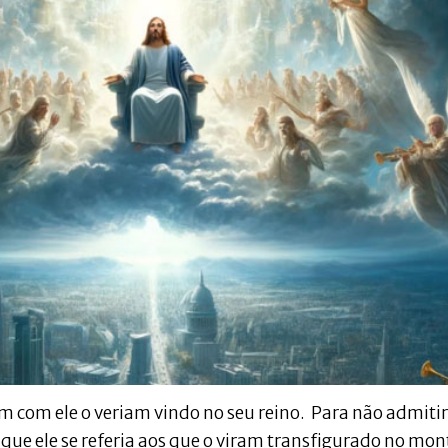
am com ele o veriam vindo no seu reino. Para não admiti
m que ele se referia aos que o viram transfigurado no mo