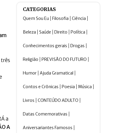
CATEGORIAS
Quem Sou Eu
Filosofia
Ciência
Beleza
Saúde
Direito
Política
ram
Conhecimentos gerais
Drogas
Religião
PREVISÃO DO FUTURO
 três
Humor
Ajuda Gramatical
e
Contos e Crônicas
Poesia
Música
Livros
CONTEÚDO ADULTO
Datas Comemorativas
RÁ a
ÃO A
Aniversariantes Famosos