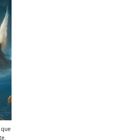
r que
nte.