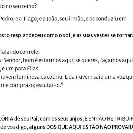
do no seu reino?
Pedro, e a Tiago, e a João, seu irmão, e os conduziu em
rosto resplandeceu como o sol, e as suas vestes se torna
, falando com ele.
us: Senhor, bom é estarmos aqui; se queres, façamos aqui
 e um para Elias.
ma nuvem luminosa os cobriu. E da nuvem saiu uma voz qu
m me comprazo; escutai-o.”
ÓRIA de seu Pai, com os seus anjos
; E ENTÃO RETRIBUI
de vos digo,
alguns DOS QUE AQUI ESTÃO NÃO PROVAR