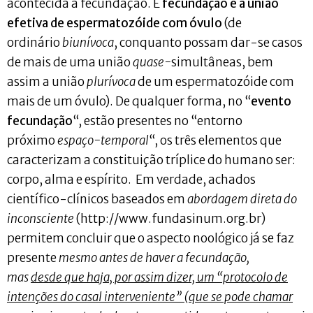
acontecida a fecundação. E
fecundação é a união
efetiva de espermatozóide com óvulo
(de
ordinário
biunívoca
, conquanto possam dar-se casos
de mais de uma união
quase-
simultâneas, bem
assim a união
plurívoca
de um espermatozóide com
mais de um óvulo). De qualquer forma, no “
evento
fecundação
“, estão presentes no “entorno
próximo
espaço-temporal
“, os três elementos que
caracterizam a constituição tríplice do humano ser:
corpo, alma e espírito. Em verdade, achados
científico-clínicos baseados em
abordagem direta do
inconsciente
(http://www.fundasinum.org.br)
permitem concluir que o aspecto noológico já se faz
presente
mesmo antes de haver a fecundação,
mas
desde que haja, por assim dizer, um “protocolo de
intenções do casal interveniente” (que se pode chamar