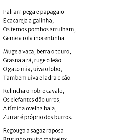
Palram pega e papagaio,
E cacareja a galinha;
Os ternos pombos arrulham,
Geme a rola inocentinha.
Muge a vaca, berra o touro,
Grasna a rã, ruge o leão
O gato mia, uiva o lobo,
Também uiva e ladra o cão.
Relincha o nobre cavalo,
Os elefantes dão urros,
A tímida ovelha bala,
Zurrar é próprio dos burros.
Regouga a sagaz raposa
Brutinho muito matreiro;