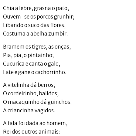
Chia a lebre, grasna o pato,
Ouvem-se os porcos grunhir;
Libando o suco das flores,
Costuma a abelha zumbir.
Bramem os tigres, as onças,
Pia, pia, o pintainho;
Cucurica e canta o galo,
Late e gane o cachorrinho.
A vitelinha dá berros;
O cordeirinho, balidos;
O macaquinho dá guinchos,
A criancinha vagidos.
A fala foi dada ao homem,
Rei dos outros animais: