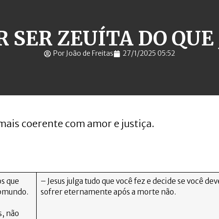
 SER ZEUÍTA DO QUE 
Por João de Freitas
27/1/2025 05:52
 mais coerente com amor e justiça.
os que
– Jesus julga tudo que você fez e decide se você dev
ubmundo.
sofrer eternamente após a morte não.
s, não