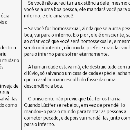
– Se você não acredita na existência dele, mesmo 
você seja uma boa pessoa, ele mandará você para 
récia
inferno, e ele ama você.
is o
– Se você for homossexual, ainda que seja uma pes
boa, vai para o inferno. E o pior, ele é onisciente, 
ao criar você que você será homossexual e, e mes
destruir
sendo onipotente, não muda, prefere mandar voc
eriu
para o inferno para sofrer eternamente.
am mudar o
nós.
– A humanidade estava má, ele destruiu tudo com 
dilúvio, só salvando um casa de cada espécie, acha
que o casal humano escolhido fosse dar uma
inveja de
descendência boa.
a sua
alvá-las
– O onisciente não previu que Lúcifer os trairia.
ndo como
Quando Lúcifer se rebelou, em vez de prendê-lo,
mandou-o para o mundo para tentar as pessoas a
cometer pecado, e depois vai mandá-las junto com
para o inferno.