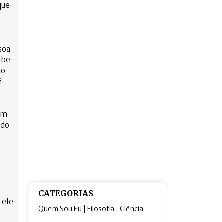
que
o
soa
sabe
mo
ê
um
ndo
CATEGORIAS
 ele
Quem Sou Eu
Filosofia
Ciência