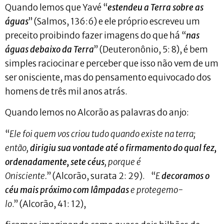
Quando lemos que Yavé “
estendeu a Terra sobre as
águas
” (Salmos, 136:6) e ele próprio escreveu um
preceito proibindo fazer imagens do que há “
nas
águas debaixo da Terra
” (Deuteronônio, 5: 8), é bem
simples raciocinar e perceber que isso não vem de um
ser onisciente, mas do pensamento equivocado dos
homens de três mil anos atrás.
Quando lemos no Alcorão as palavras do anjo:
“
Ele foi quem vos criou tudo quando existe na terra;
então,
dirigiu sua vontade até o firmamento do qual fez,
ordenadamente, sete céus
, porque é
Onisciente.
” (Alcorão, surata 2: 29). “
E
decoramos o
céu mais próximo com lâmpadas
e protegemo-
lo
.” (Alcorão, 41: 12),